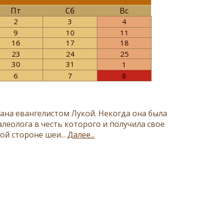
Пт
Сб
Вс
2
3
4
9
10
11
16
17
18
23
24
25
30
31
1
6
7
8
на евангелистом Лукой. Некогда она была
еолога в честь которого и получила свое
ой стороне шеи...
Далее...