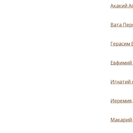
Акакий А
Вата Пер
Герасим 
Евфимий 
Игнатий 
Иеремия, 
Макарий,