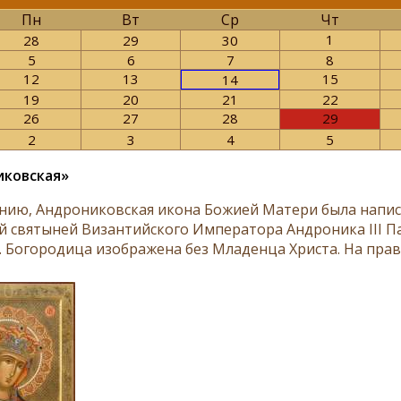
Пн
Вт
Ср
Чт
1
28
29
30
5
6
7
8
12
13
15
14
19
20
21
22
26
27
28
29
2
3
4
5
иковская»
нию, Андрониковская икона Божией Матери была написа
 святыней Византийского Императора Андроника III Пал
. Богородица изображена без Младенца Христа. На прав