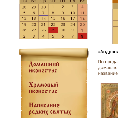
Пн
Вт
Ср
Чт
Пт
Сб
Вс
1
2
3
4
28
29
30
5
6
7
8
9
10
11
12
13
15
16
17
18
14
19
20
21
22
23
24
25
26
27
28
29
30
31
1
2
3
4
5
6
7
8
«Андрон
По преда
Домашний
домашней
иконостас
название
Храмовый
иконостас
Написание
редких святых