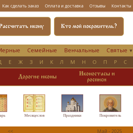
Как сделать заказ
Оплата и доставка
Отзывы
Контакты
Рассчитать икону
Кто мой покровитель?
Мерные
Семейные
Венчальные
Святые
Д
Е
Ж
З
И
К
Л
М
Н
О
П
Р
С
Иконостасы и
и
Дорогие иконы
росписи
арь
Месяцеслов
Праздники
Покровитель
<<
Май - 2025