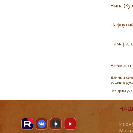
Нина (Куз
Пафнутий
Тамара, ц
Вебмасте
Данный кале
вошли в рус
Все даты ук
НАШ
Икона
Магаз