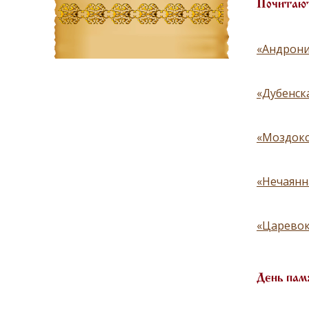
Почитают
«Андрони
«Дубенск
«Моздокс
«Нечаянн
«Царевок
День пам