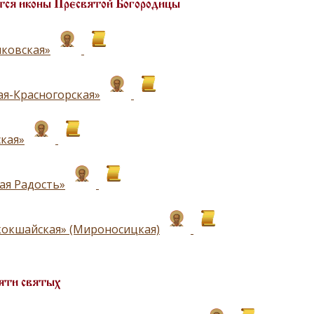
ся иконы Пресвятой Богородицы
ковская»
ая-Красногорская»
кая»
ая Радость»
окшайская» (Мироносицкая)
яти святых