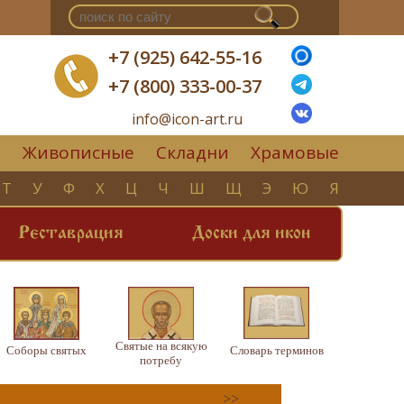
+7 (925) 642-55-16
+7 (800) 333-00-37
info@icon-art.ru
Живописные
Складни
Храмовые
▼
Т
У
Ф
Х
Ц
Ч
Ш
Щ
Э
Ю
Я
Реставрация
Доски для икон
Святые на всякую
Соборы святых
Словарь терминов
потребу
>>