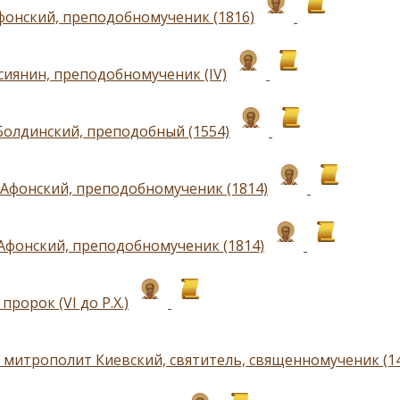
фонский, преподобномученик (1816)
сиянин, преподобномученик (IV)
Болдинский, преподобный (1554)
Афонский, преподобномученик (1814)
Афонский, преподобномученик (1814)
пророк (VI до Р.Х.)
 митрополит Киевский, святитель, священномученик (1