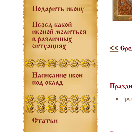
Подарить икону
Перед какой
иконой молиться
в различных
ситуациях
<<
Сре
Написание икон
под оклад
Праздн
Пре
Статьи