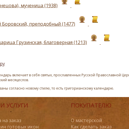
нецова), мученица (1938)
 Боровский, преподобный (1477)
арица Грузинская, благоверная (1213)
ру
ндарь включает в себя святых, прославленных Русской Православной Церк
ский месяцеслов.
азаны согласно новому стилю, то есть григорианскому календарю.
И УСЛУГИ
ПОКУПАТЕЛЮ
 на заказ
О мастерской
ин готовых икон
Как сделать заказ