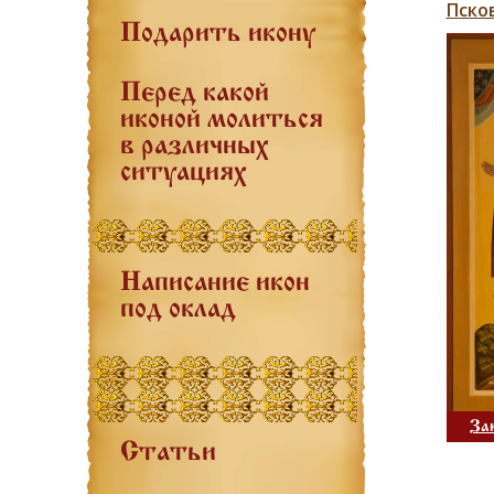
Пско
Подарить икону
Перед какой
иконой молиться
в различных
ситуациях
Написание икон
под оклад
За
Статьи