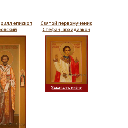
ирилл епископ
Святой первомученик
ровский
Стефан, архидиакон
Заказать икону