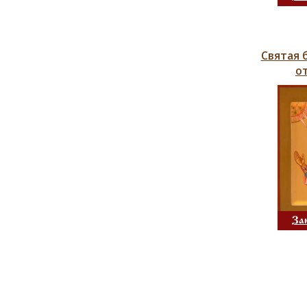
Святая 
о
За