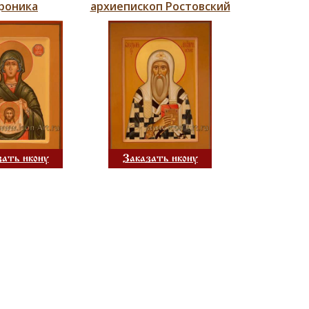
роника
архиепископ Ростовский
Заказать икону
зать икону