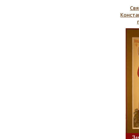
Свя
Конста
За