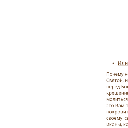
Из и
Почему н
Святой, 
перед Бо
крещенны
молиться 
это Вам 
покровит
своему с
иконы, к