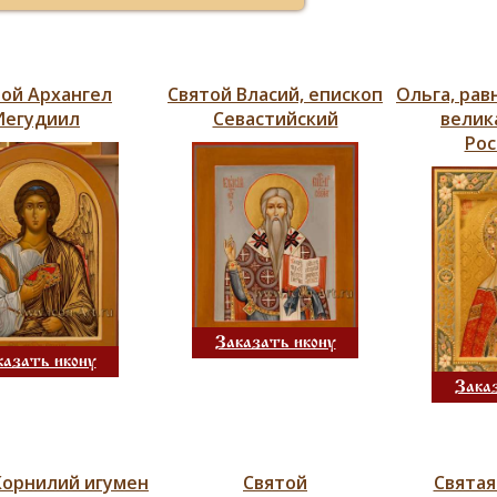
ой Архангел
Святой Власий, епископ
Ольга, рав
Иегудиил
Севастийский
велик
Рос
Заказать икону
казать икону
Зака
Корнилий игумен
Святой
Святая