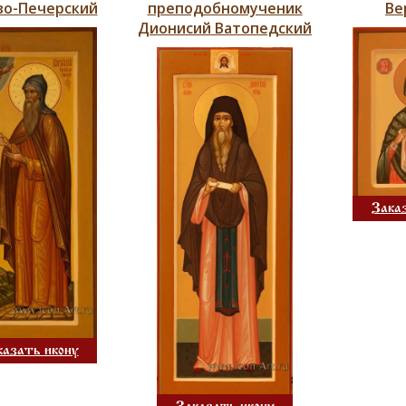
во-Печерский
преподобномученик
Ве
Дионисий Ватопедский
Зака
казать икону