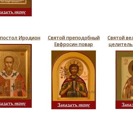
казать икону
апостол Иродион
Святой преподобный
Святой ве
Евфросин повар
целитель
казать икону
Зака
Заказать икону