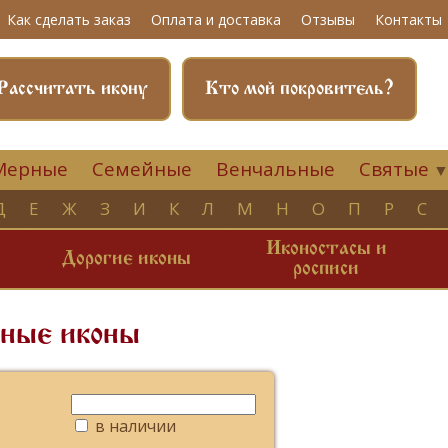
Как сделать заказ
Оплата и доставка
Отзывы
Контакты
Рассчитать икону
Кто мой покровитель?
Мерные
Семейные
Венчальные
Святые
Д
Е
Ж
З
И
К
Л
М
Н
О
П
Р
С
Иконостасы и
и
Дорогие иконы
росписи
ные иконы
в наличии