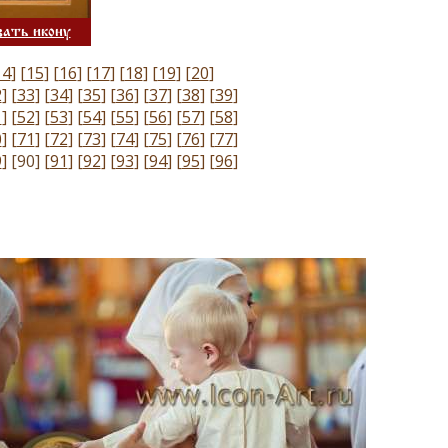
зать икону
14
]
[
15
]
[
16
]
[
17
]
[
18
]
[
19
]
[
20
]
2
]
[
33
]
[
34
]
[
35
]
[
36
]
[
37
]
[
38
]
[
39
]
1
]
[
52
]
[
53
]
[
54
]
[
55
]
[
56
]
[
57
]
[
58
]
0
]
[
71
]
[
72
]
[
73
]
[
74
]
[
75
]
[
76
]
[
77
]
9
]
[90]
[
91
]
[
92
]
[
93
]
[
94
]
[
95
]
[
96
]