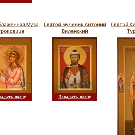
блаженная Муза,
Святой мученик Антоний
Святой К
троковица
Виленский
Ту
Заказать икону
казать икону