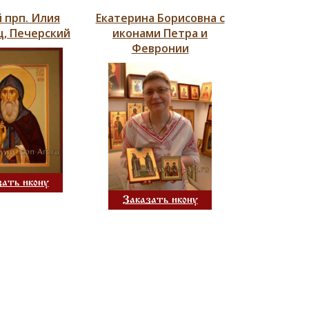
 прп. Илия
Екатерина Борисовна с
, Печерский
иконами Петра и
Февронии
зать икону
Заказать икону