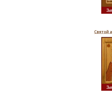
За
Святой 
За