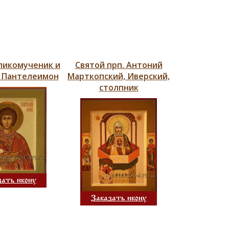
ликомученик и
Святой прп. Антоний
 Пантелеимон
Марткопский, Иверский,
столпник
зать икону
Заказать икону