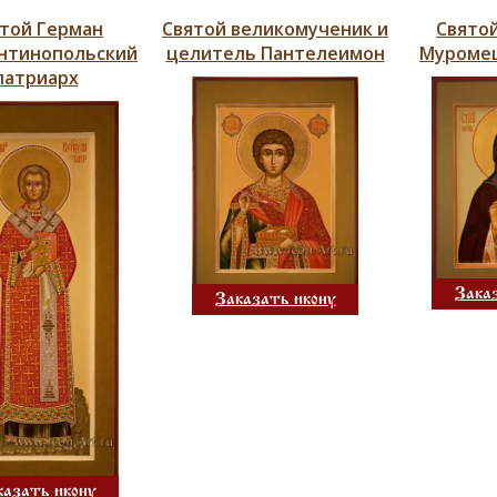
той Герман
Святой великомученик и
Святой
нтинопольский
целитель Пантелеимон
Муромец
патриарх
Зака
Заказать икону
казать икону