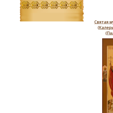
Святая м
(Калер
(Па