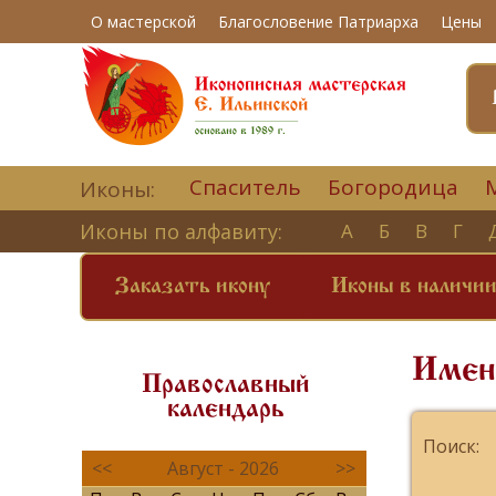
О мастерской
Благословение Патриарха
Цены
Спаситель
Богородица
Иконы:
Иконы по алфавиту:
А
Б
В
Г
Заказать икону
Иконы в наличи
Имен
Православный
календарь
Поиск:
<<
Август - 2026
>>