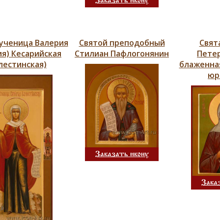
Заказать икону
ученица Валерия
Святой преподобный
Свят
ия) Кесарийская
Стилиан Пафлогонянин
Петер
лестинская)
блаженная
юр
Заказать икону
Зака