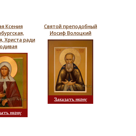
ая Ксения
Святой преподобный
бургская,
Иосиф Волоцкий
, Христа ради
одивая
Заказать икону
зать икону