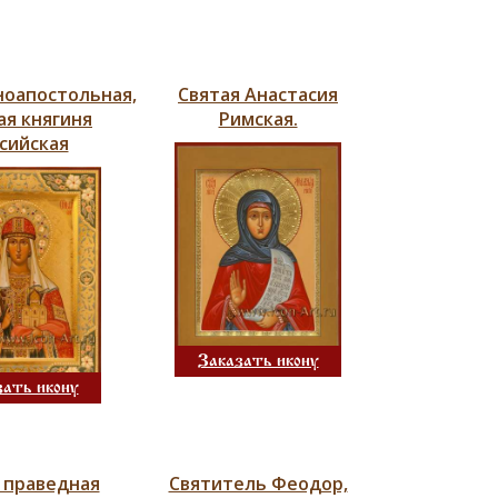
ноапостольная,
Святая Анастасия
ая княгиня
Римская.
сийская
Заказать икону
зать икону
 праведная
Святитель Феодор,