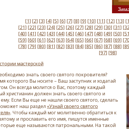
Зака
[
1
]
[
2
]
[
3
]
[
4
]
[
5
]
[
6
]
[
7
]
[
8
]
[
9
]
[
10
]
[
11
]
[
12
]
[
13
]
[
[
21
]
[
22
]
[
23
]
[
24
]
[
25
]
[
26
]
[
27
]
[
28
]
[
29
]
[
30
]
[
31
]
[
3
[
40
]
[
41
]
[
42
]
[
43
]
[
44
]
[
45
]
[
46
]
[
47
]
[
48
]
[
49
]
[
50
]
[
5
[
59
]
[
60
]
[
61
]
[
62
]
[
63
]
[
64
]
[
65
]
[
66
]
[
67
]
[
68
]
[
69
]
[
7
[
78
]
[
79
]
[
80
]
[
81
]
[
82
]
[
83
]
[
84
]
[
85
]
[
86
]
[
87
]
[
88
]
[
8
[
97
]
[
98
]
стории мастерской
еобходимо знать своего святого покровителя?
имя которого Вы носите – Ваш заступник и ходатай
гом. Он всегда молится о Вас, поэтому каждый
й христианин должен знать своего святого и
ему. Если Вы еще не нашли своего святого, сделать
поможет наш раздел
«Узнай своего святого
еля»
. Чтобы каждый мог молитвенно обратиться к
вятому и прославить его имя, пишутся именные
оторые еще называются патрональными. На такой