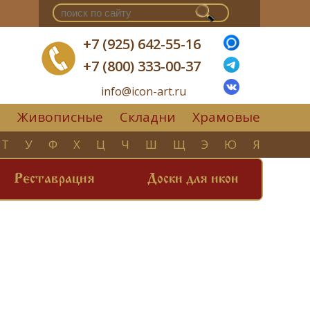
+7 (925) 642-55-16
+7 (800) 333-00-37
info@icon-art.ru
Живописные
Складни
Храмовые
▼
Т
У
Ф
Х
Ц
Ч
Ш
Щ
Э
Ю
Я
Реставрация
Доски для икон