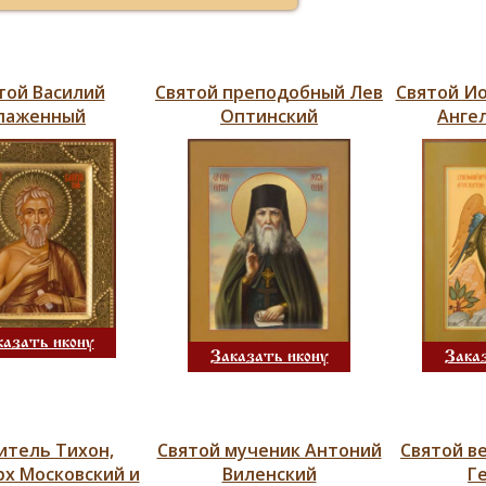
той Василий
Святой преподобный Лев
Святой И
лаженный
Оптинский
Анге
казать икону
Заказать икону
Зака
итель Тихон,
Святой мученик Антоний
Святой в
х Московский и
Виленский
Г