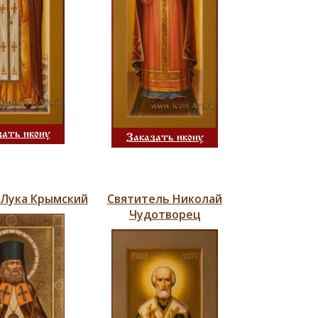
зать икону
Заказать икону
 Лука Крымский
Святитель Николай
Чудотворец