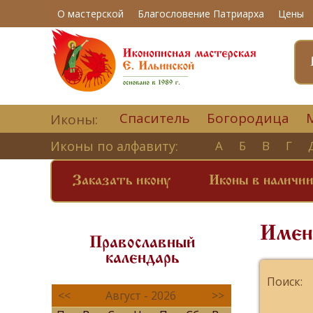
О мастерской
Благословение Патриарха
Цены
Спаситель
Богородица
Иконы:
Иконы по алфавиту:
А
Б
В
Г
Заказать икону
Иконы в наличи
Имен
Православный
календарь
Поиск:
<<
Август - 2026
>>