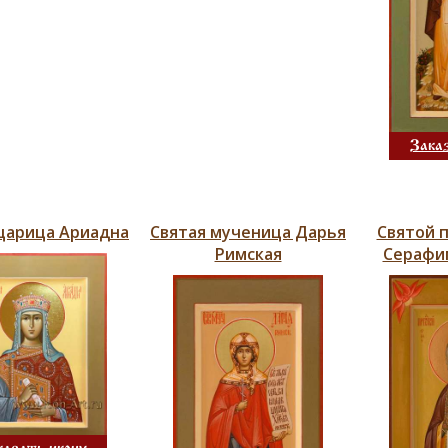
Зака
царица Ариадна
Святая мученица Дарья
Святой 
Римская
Серафи