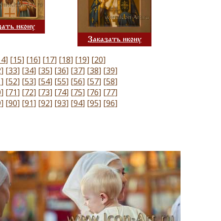
зать икону
Заказать икону
14
]
[
15
]
[
16
]
[
17
]
[
18
]
[
19
]
[
20
]
2
]
[
33
]
[
34
]
[
35
]
[
36
]
[
37
]
[
38
]
[
39
]
1
]
[
52
]
[
53
]
[
54
]
[
55
]
[
56
]
[
57
]
[
58
]
0
]
[
71
]
[
72
]
[
73
]
[
74
]
[
75
]
[
76
]
[
77
]
9
]
[
90
]
[
91
]
[
92
]
[
93
]
[
94
]
[
95
]
[
96
]