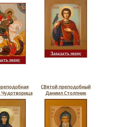
Заказать икону
зать икону
преподобная
СВятой преподобный
а Чудотворица
Даниил Столпник