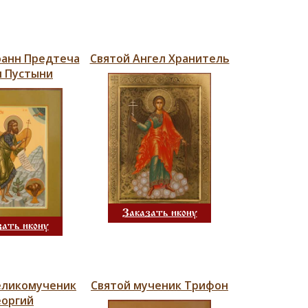
оанн Предтеча
Святой Ангел Хранитель
л Пустыни
Заказать икону
зать икону
еликомученик
Святой мученик Трифон
еоргий