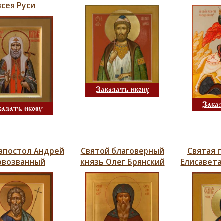
всея Руси
Заказать икону
Зака
казать икону
апостол Андрей
Святой благоверный
Святая 
рвозванный
князь Олег Брянский
Елисавет