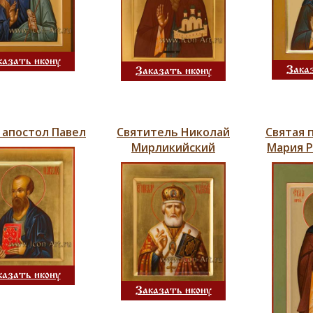
казать икону
Зака
Заказать икону
 апостол Павел
Святитель Николай
Святая 
Мирликийский
Мария 
казать икону
Заказать икону