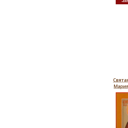
За
Свята
Мария