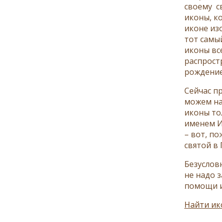
своему с
иконы, к
иконе из
тот самы
иконы вс
распрост
рождение
Сейчас п
можем на
иконы то
именем И
– вот, по
святой в
Безуслов
не надо 
помощи и
Найти ик