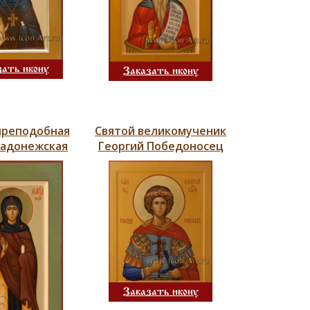
зать икону
Заказать икону
преподобная
Святой великомученик
Радонежская
Георгий Победоносец
Заказать икону