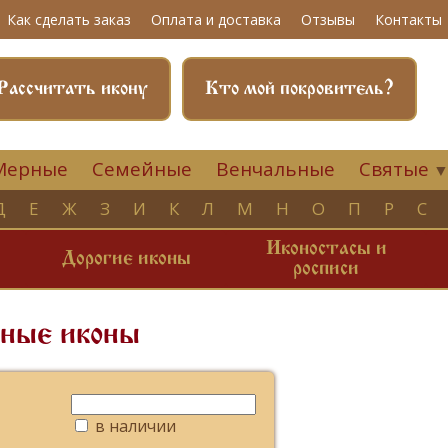
Как сделать заказ
Оплата и доставка
Отзывы
Контакты
Рассчитать икону
Кто мой покровитель?
Мерные
Семейные
Венчальные
Святые
Д
Е
Ж
З
И
К
Л
М
Н
О
П
Р
С
Иконостасы и
и
Дорогие иконы
росписи
ные иконы
в наличии