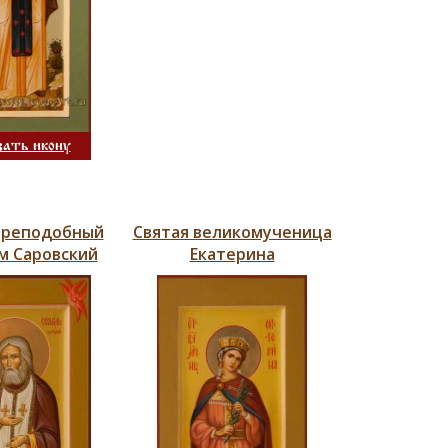
зать икону
преподобный
Святая великомученица
м Саровский
Екатерина