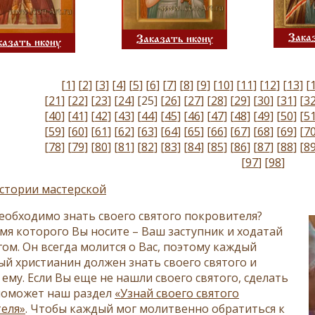
Зака
Заказать икону
казать икону
[
1
]
[
2
]
[
3
]
[
4
]
[
5
]
[
6
]
[
7
]
[
8
]
[
9
]
[
10
]
[
11
]
[
12
]
[
13
]
[
[
21
]
[
22
]
[
23
]
[
24
]
[25]
[
26
]
[
27
]
[
28
]
[
29
]
[
30
]
[
31
]
[
3
[
40
]
[
41
]
[
42
]
[
43
]
[
44
]
[
45
]
[
46
]
[
47
]
[
48
]
[
49
]
[
50
]
[
5
[
59
]
[
60
]
[
61
]
[
62
]
[
63
]
[
64
]
[
65
]
[
66
]
[
67
]
[
68
]
[
69
]
[
7
[
78
]
[
79
]
[
80
]
[
81
]
[
82
]
[
83
]
[
84
]
[
85
]
[
86
]
[
87
]
[
88
]
[
8
[
97
]
[
98
]
стории мастерской
еобходимо знать своего святого покровителя?
имя которого Вы носите – Ваш заступник и ходатай
гом. Он всегда молится о Вас, поэтому каждый
й христианин должен знать своего святого и
ему. Если Вы еще не нашли своего святого, сделать
поможет наш раздел
«Узнай своего святого
еля»
. Чтобы каждый мог молитвенно обратиться к