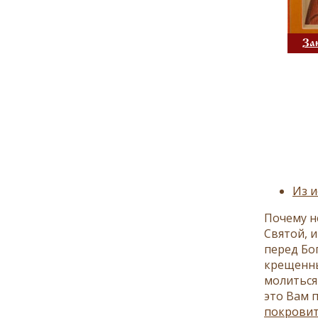
За
Из и
Почему н
Святой, 
перед Бо
крещенны
молиться 
это Вам 
покровит