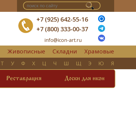
+7 (925) 642-55-16
+7 (800) 333-00-37
info@icon-art.ru
Живописные
Складни
Храмовые
▼
Т
У
Ф
Х
Ц
Ч
Ш
Щ
Э
Ю
Я
Реставрация
Доски для икон