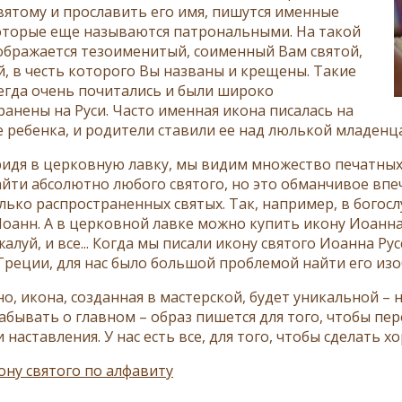
вятому и прославить его имя, пишутся именные
оторые еще называются патрональными. На такой
ображается тезоименитый, соименный Вам святой,
й, в честь которого Вы названы и крещены. Такие
егда очень почитались и были широко
ранены на Руси. Часто именная икона писалась на
 ребенка, и родители ставили ее над люлькой младенца
ридя в церковную лавку, мы видим множество печатных 
йти абсолютно любого святого, но это обманчивое впе
лько распространенных святых. Так, например, в богосл
оанн. А в церковной лавке можно купить икону Иоанна
жалуй, и все... Когда мы писали икону святого Иоанна Р
 Греции, для нас было большой проблемой найти его изоб
но, икона, созданная в мастерской, будет уникальной –
забывать о главном – образ пишется для того, чтобы пе
 наставления.
У нас есть все, для того, чтобы сделать х
ону святого по алфавиту