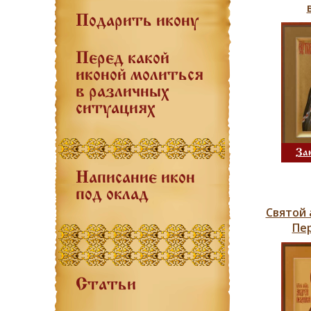
Подарить икону
Перед какой
иконой молиться
в различных
ситуациях
За
Написание икон
под оклад
Святой 
Пе
Статьи