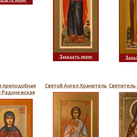
казать икону
Заказать икону
Зака
я преподобная
Святой Ангел Хранитель
Святитель
 Радонежская