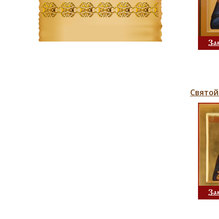
За
Святой
За