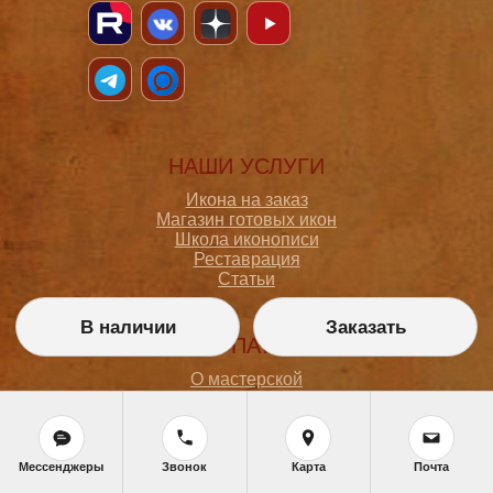
НАШИ УСЛУГИ
Икона на заказ
Магазин готовых икон
Школа иконописи
Реставрация
Статьи
В наличии
Заказать
ПОКУПАТЕЛЮ
О мастерской
Как сделать заказ
Доставка и оплата
Политика конфиденциальности
Согласие на обработку персональных данных
Мессенджеры
Звонок
Карта
Почта
Политика обработки персональных данных