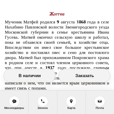
Житие
Мученик Матфей родился 9 августа 1868 года в селе
Нахабино Павловской волости Звенигородского уезда
Московской губернии в семье крестьянина Ивана
Гусева. Матвей окончил сельскую школу и работал,
пока не обзавелся своей семьей, в хозяйстве отца.
Впоследствии он имел свое большое крестьянское
хозяйство и поставлял овес и сено для постоялого
двора. Матвей был прихожанином Покровского храма
в родном селе и состоял членом церковного совета,
что при аресте в 1937 году послужило главным
обвинением против него и доказательством его
В наличии
Заказать
преступности; председатель и секретарь сельсовета
написали о нем, что он является ярым церковником и
имеет связь с попами.
В 1933 году Матвей Иванович был арестован за
невыполнение сельско-хозяйственного задания,
имущество его было конфисковано, а сам он
Мессенджеры
Звонок
Карта
Почта
приговорен к восьми годам заключения. После