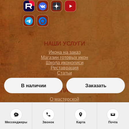
НАШИ УСЛУГИ
Икона на заказ
Магазин готовых икон
Школа иконописи
Реставрация
Статьи
В наличии
Заказать
ПОКУПАТЕЛЮ
О мастерской
Как сделать заказ
Доставка и оплата
Политика конфиденциальности
Согласие на обработку персональных данных
Мессенджеры
Звонок
Карта
Почта
Политика обработки персональных данных