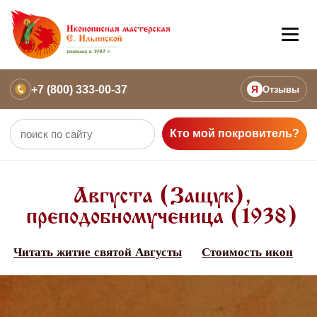
+7 (800) 333-00-37
Я
Отзывы
Кто мой покровитель?
Августа (Защук),
преподобномученица (1938)
Читать житие святой Августы
Стоимость икон