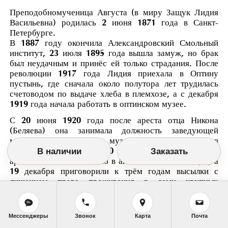
Преподобномученица Августа (в миру Защук Лидия
Васильевна) родилась 2 июня 1871 года в Санкт-
Петербурге.
В 1887 году окончила Александровский Смольный
институт, 23 июля 1895 года вышла замуж, но брак
был неудачным и принёс ей только страдания. После
революции 1917 года Лидия приехала в Оптину
пустынь, где сначала около полутора лет трудилась
счетоводом по выдаче хлеба в племхозе, а с декабря
1919 года начала работать в оптинском музее.
С 20 июня 1920 года после ареста отца Никона
(Беляева) она занимала должность заведующей
музеем. После закрытия музея Лидия перебралась в
город Козельск, где 10 августа 1927 года её
В наличии
Заказать
арестовали по обвинению в антисоветской агитации, а
19 декабря приговорили к трём годам высылки с
лишением права проживания в семи крупных
населенных пунктах страны. После освобождения она
переехала в Тулу и в 1934 году была пострижена в
монахини с именем Августа, посвящена в схиму и
Мессенджеры
Звонок
Карта
Почта
назначена игуменьей подпольного женского