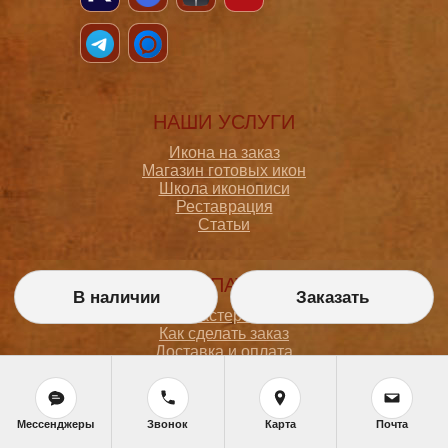
НАШИ УСЛУГИ
Икона на заказ
Магазин готовых икон
Школа иконописи
Реставрация
Статьи
ПОКУПАТЕЛЮ
В наличии
Заказать
О мастерской
Как сделать заказ
Доставка и оплата
Политика конфиденциальности
Согласие на обработку персональных данных
Политика обработки персональных данных
Задать вопрос
Мессенджеры
Звонок
Карта
Почта
Контакты