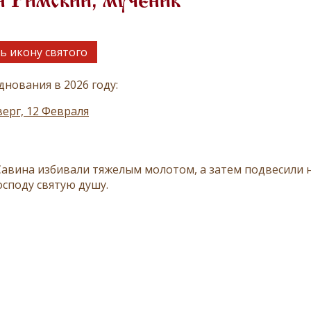
н Римский, мученик
ь икону святого
днования в 2026 году:
ерг, 12 Февраля
Савина избивали тяжелым молотом, а затем подвесили на
осподу святую душу.