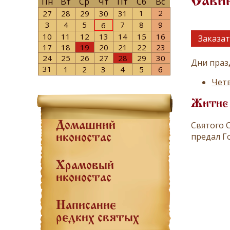
Сави
Пн
Вт
Ср
Чт
Пт
Сб
Вс
1
2
27
28
29
30
31
3
4
5
7
8
9
6
10
11
12
13
14
15
16
Заказат
17
18
19
20
21
22
23
24
25
26
27
28
29
30
Дни праз
31
1
2
3
4
5
6
Четв
Житие
Святого 
Домашний
предал Г
иконостас
Храмовый
иконостас
Написание
редких святых