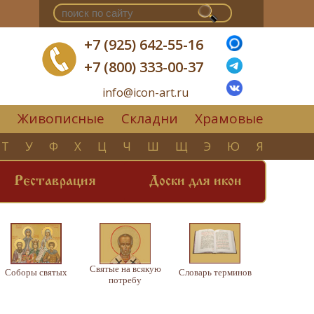
+7 (925) 642-55-16
+7 (800) 333-00-37
info@icon-art.ru
Живописные
Складни
Храмовые
▼
Т
У
Ф
Х
Ц
Ч
Ш
Щ
Э
Ю
Я
Реставрация
Доски для икон
Святые на всякую
Соборы святых
Словарь терминов
потребу