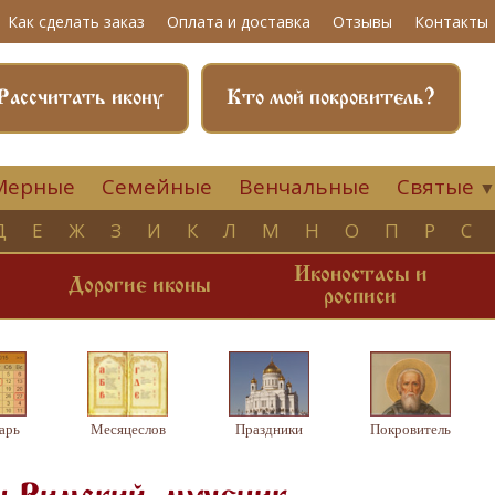
Как сделать заказ
Оплата и доставка
Отзывы
Контакты
Рассчитать икону
Кто мой покровитель?
Мерные
Семейные
Венчальные
Святые
Д
Е
Ж
З
И
К
Л
М
Н
О
П
Р
С
Иконостасы и
и
Дорогие иконы
росписи
арь
Месяцеслов
Праздники
Покровитель