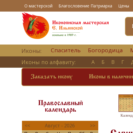
О мастерской
Благословение Патриарха
Цены
Спаситель
Богородица
Иконы:
Иконы по алфавиту:
А
Б
В
Г
Заказать икону
Иконы в наличи
Православный
календарь
Календ
<<
Август - 2026
>>