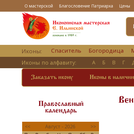
О мастерской
Благословение Патриарха
Цены
Спаситель
Богородица
Иконы:
Иконы по алфавиту:
А
Б
В
Г
Заказать икону
Иконы в наличи
Вен
Православный
календарь
<<
Август - 2026
>>