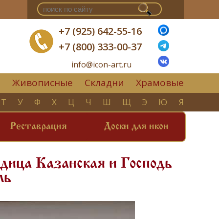
+7 (925) 642-55-16
+7 (800) 333-00-37
info@icon-art.ru
Живописные
Складни
Храмовые
▼
Т
У
Ф
Х
Ц
Ч
Ш
Щ
Э
Ю
Я
Реставрация
Доски для икон
дица Казанская и Господь
ль