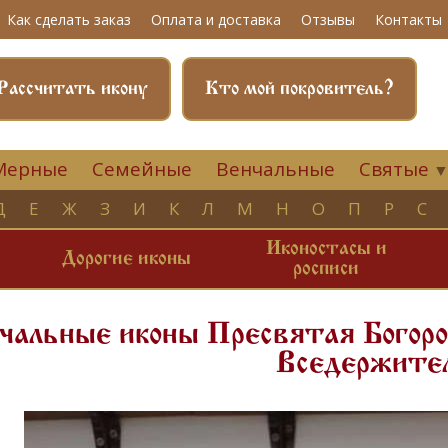
Как сделать заказ
Оплата и доставка
Отзывы
Контакты
Рассчитать икону
Кто мой покровитель?
Мерные
Семейные
Венчальные
Святые
Д
Е
Ж
З
И
К
Л
М
Н
О
П
Р
С
Иконостасы и
и
Дорогие иконы
росписи
чальные иконы Пресвятая Богоро
Вседержите