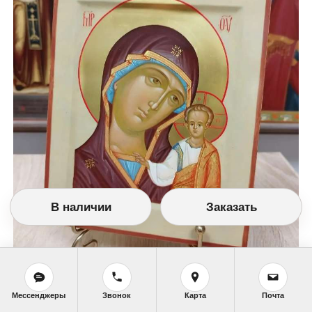
В наличии
Заказать
Мессенджеры
Звонок
Карта
Почта
№9299. 17Х21 см, темпера, золочение нимба