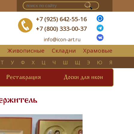
+7 (925) 642-55-16
+7 (800) 333-00-37
info@icon-art.ru
Живописные
Складни
Храмовые
▼
Т
У
Ф
Х
Ц
Ч
Ш
Щ
Э
Ю
Я
Реставрация
Доски для икон
держитель