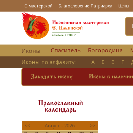
О мастерской
Благословение Патриарха
Цены
Спаситель
Богородица
Иконы:
Иконы по алфавиту:
А
Б
В
Г
Заказать икону
Иконы в наличи
Православный
календарь
<<
Август - 2026
>>