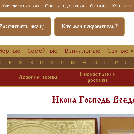
Как сделать заказ
Оплата и доставка
Отзывы
Контакты
Рассчитать икону
Кто мой покровитель?
Мерные
Семейные
Венчальные
Святые
Д
Е
Ж
З
И
К
Л
М
Н
О
П
Р
С
Иконостасы и
и
Дорогие иконы
росписи
Икона Господь Все