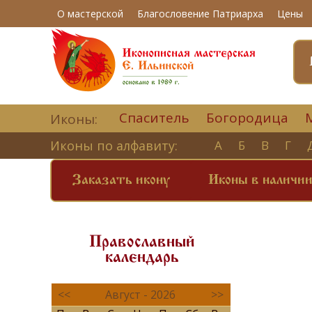
О мастерской
Благословение Патриарха
Цены
Спаситель
Богородица
Иконы:
Иконы по алфавиту:
А
Б
В
Г
Заказать икону
Иконы в наличи
Православный
календарь
<<
Август - 2026
>>