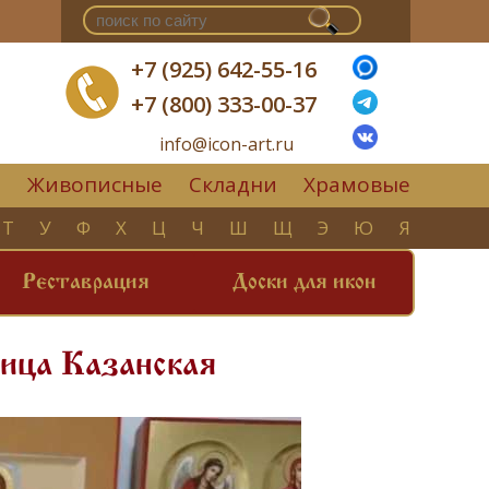
+7 (925) 642-55-16
+7 (800) 333-00-37
info@icon-art.ru
Живописные
Складни
Храмовые
▼
Т
У
Ф
Х
Ц
Ч
Ш
Щ
Э
Ю
Я
Реставрация
Доски для икон
дица Казанская