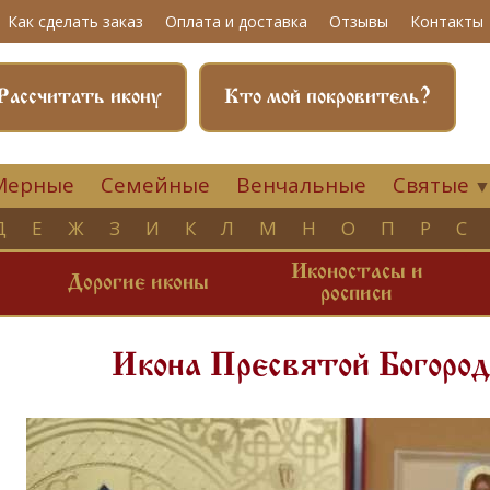
Как сделать заказ
Оплата и доставка
Отзывы
Контакты
Рассчитать икону
Кто мой покровитель?
Мерные
Семейные
Венчальные
Святые
Д
Е
Ж
З
И
К
Л
М
Н
О
П
Р
С
Иконостасы и
и
Дорогие иконы
росписи
Икона Пресвятой Богоро