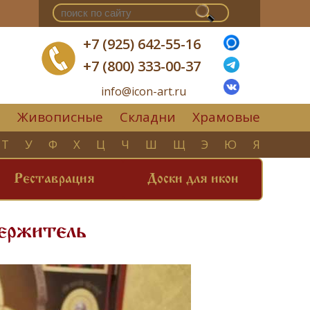
+7 (925) 642-55-16
+7 (800) 333-00-37
info@icon-art.ru
Живописные
Складни
Храмовые
▼
Т
У
Ф
Х
Ц
Ч
Ш
Щ
Э
Ю
Я
Реставрация
Доски для икон
держитель