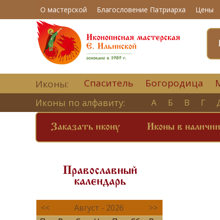
О мастерской
Благословение Патриарха
Цены
Спаситель
Богородица
Иконы:
Иконы по алфавиту:
А
Б
В
Г
Заказать икону
Иконы в наличи
Православный
календарь
<<
Август - 2026
>>