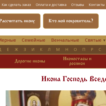
Как сделать заказ
Оплата и доставка
Отзывы
Контакты
Рассчитать икону
Кто мой покровитель?
Мерные
Семейные
Венчальные
Святые
Д
Е
Ж
З
И
К
Л
М
Н
О
П
Р
С
Иконостасы и
и
Дорогие иконы
росписи
Икона Господь Все