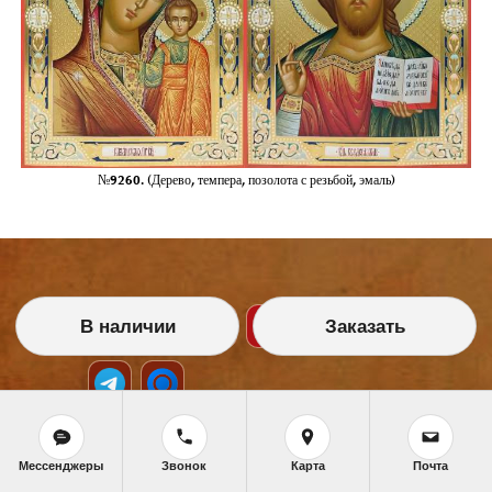
№9260. (Дерево, темпера, позолота с резьбой, эмаль)
В наличии
Заказать
НАШИ УСЛУГИ
Мессенджеры
Звонок
Карта
Почта