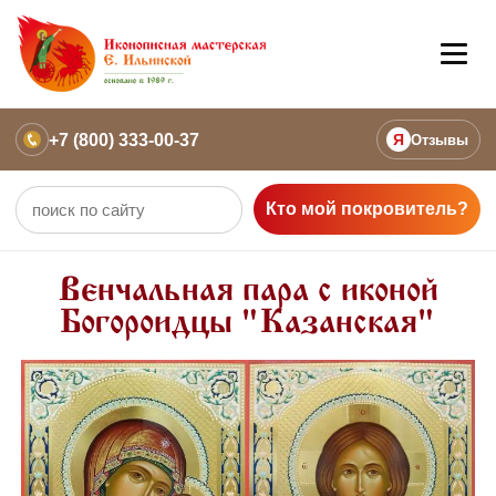
+7 (800) 333-00-37
Я
Отзывы
Кто мой покровитель?
Венчальная пара с иконой
Богороидцы "Казанская"