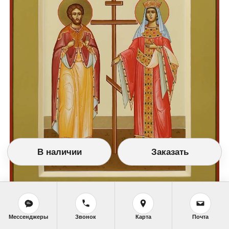
В наличии
Заказать
№8663. (21х28см. Дерево, позолота, темпера.)
Мессенджеры
Звонок
Карта
Почта