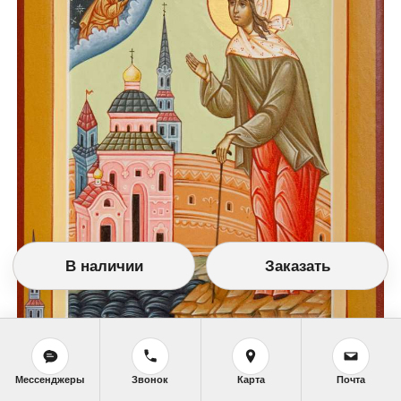
В наличии
Заказать
Мессенджеры
Звонок
Карта
Почта
Изображение №7565 (15Х20 см. Дерево, темпера, позолота.)