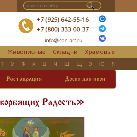
+7 (925) 642-55-16
+7 (800) 333-00-37
info@icon-art.ru
Живописные
Складни
Храмовые
▼
Т
У
Ф
Х
Ц
Ч
Ш
Щ
Э
Ю
Я
Реставрация
Доски для икон
скорбящих Радость»