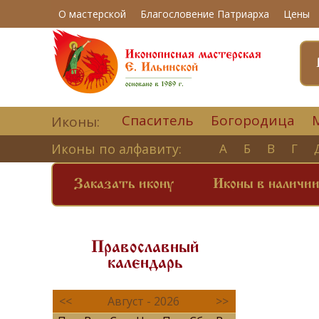
О мастерской
Благословение Патриарха
Цены
Спаситель
Богородица
Иконы:
Иконы по алфавиту:
А
Б
В
Г
Заказать икону
Иконы в наличи
Православный
календарь
<<
Август - 2026
>>