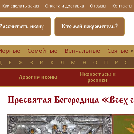
Как сделать заказ
Оплата и доставка
Отзывы
Контакты
Рассчитать икону
Кто мой покровитель?
Мерные
Семейные
Венчальные
Святые
Д
Е
Ж
З
И
К
Л
М
Н
О
П
Р
С
Иконостасы и
и
Дорогие иконы
росписи
Пресвятая Богородица «Всех 