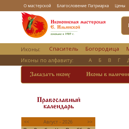
О мастерской
Благословение Патриарха
Цены
Спаситель
Богородица
Иконы:
Иконы по алфавиту:
А
Б
В
Г
Заказать икону
Иконы в наличи
Православный
календарь
<<
Август - 2026
>>