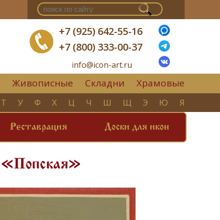
+7 (925) 642-55-16
+7 (800) 333-00-37
info@icon-art.ru
Живописные
Складни
Храмовые
▼
Т
У
Ф
Х
Ц
Ч
Ш
Щ
Э
Ю
Я
Реставрация
Доски для икон
а «Попская»