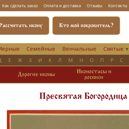
Как сделать заказ
Оплата и доставка
Отзывы
Контакты
Рассчитать икону
Кто мой покровитель?
Мерные
Семейные
Венчальные
Святые
Д
Е
Ж
З
И
К
Л
М
Н
О
П
Р
С
Иконостасы и
и
Дорогие иконы
росписи
Пресвятая Богородиц