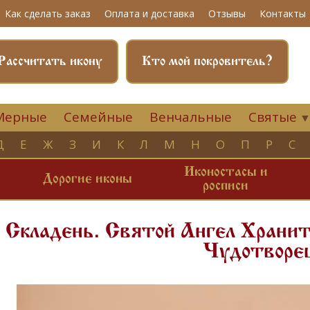
Как сделать заказ
Оплата и доставка
Отзывы
Контакты
Рассчитать икону
Кто мой покровитель?
Мерные
Семейные
Венчальные
Святые
Д
Е
Ж
З
И
К
Л
М
Н
О
П
Р
С
Иконостасы и
и
Дорогие иконы
росписи
Складень. Святой Ангел Хранит
Чудотворе