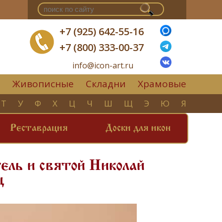
+7 (925) 642-55-16
+7 (800) 333-00-37
info@icon-art.ru
Живописные
Складни
Храмовые
▼
Т
У
Ф
Х
Ц
Ч
Ш
Щ
Э
Ю
Я
Реставрация
Доски для икон
ель и святой Николай
ц