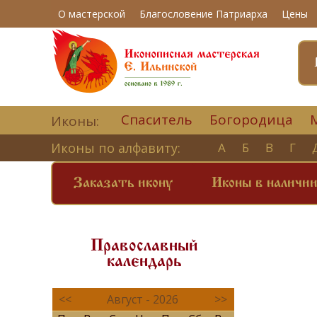
О мастерской
Благословение Патриарха
Цены
Спаситель
Богородица
Иконы:
Иконы по алфавиту:
А
Б
В
Г
Заказать икону
Иконы в наличи
Православный
календарь
<<
Август - 2026
>>