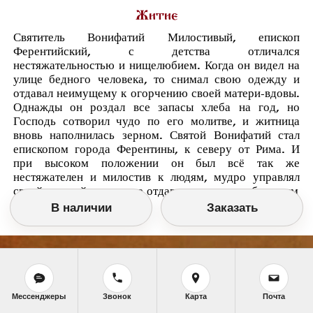
Житие
Святитель Вонифатий Милостивый, епископ
Ферентийский, с детства отличался
нестяжательностью и нищелюбием. Когда он видел на
улице бедного человека, то снимал свою одежду и
отдавал неимущему к огорчению своей матери-вдовы.
Однажды он роздал все запасы хлеба на год, но
Господь сотворил чудо по его молитве, и житница
вновь наполнилась зерном. Святой Вонифатий стал
епископом города Ферентины, к северу от Рима. И
при высоком положении он был всё так же
нестяжателен и милостив к людям, мудро управлял
своей паствой, научая ее отдавать последнее ближним
В наличии
Заказать
Мессенджеры
Звонок
Карта
Почта