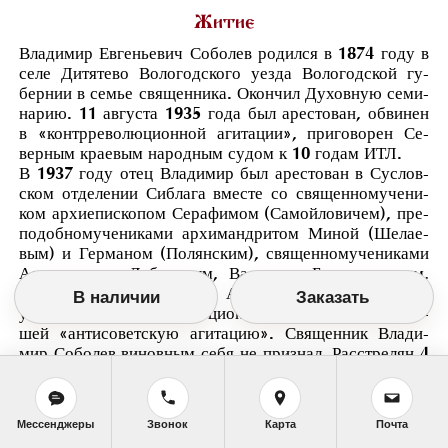
Житие
Вла­ди­мир Ев­ге­нье­вич Со­болев ро­дил­ся в 1874 го­ду в
се­ле Ди­тя­те­во Во­ло­год­ско­го уез­да Во­ло­год­ской гу­
бер­нии в се­мье свя­щен­ни­ка. Окон­чил Ду­хов­ную се­ми­
на­рию. 11 ав­гу­ста 1935 го­да был аре­сто­ван, об­ви­нен
в «контр­ре­во­лю­ци­он­ной аги­та­ции», при­го­во­рен Се­
вер­ным кра­е­вым на­род­ным су­дом к 10 го­дам ИТЛ.
В 1937 го­ду отец Вла­ди­мир был аре­сто­ван в Сус­лов­
ском от­де­ле­нии Си­б­ла­га вме­сте со свя­щен­но­му­че­ни­
ком ар­хи­епи­ско­пом Се­ра­фи­мом (Са­мой­ло­ви­чем), пре­
по­доб­но­му­че­ни­ка­ми ар­хи­манд­ри­том Ми­ной (Ше­ла­е­
вым) и Гер­ма­ном (По­лян­ским), свя­щен­но­му­че­ни­ка­ми
Алек­сан­дром Ле­бе­де­вым, Ва­си­ли­ем Бо­го­яв­лен­ским,
Алек­сан­дром Ан­дре­евым. Аре­сто­ван­ных об­ви­ни­ли в
В наличии
Заказать
уча­стии в «контр­ре­во­лю­ци­он­ной груп­пе», про­во­див­
шей «ан­ти­со­вет­скую аги­та­цию». Свя­щен­ник Вла­ди­
мир Со­болев ви­нов­ным се­бя не при­знал. Рас­стре­лян 4
но­яб­ря 1937 го­да по при­го­во­ру трой­ки НКВД от 28
ок­тяб­ря.
Мессенджеры
Звонок
Карта
Почта