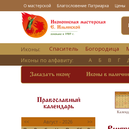
О мастерской
Благословение Патриарха
Цены
Спаситель
Богородица
Иконы:
Иконы по алфавиту:
А
Б
В
Г
Заказать икону
Иконы в наличи
Православный
календарь
Календ
<<
Август - 2026
>>