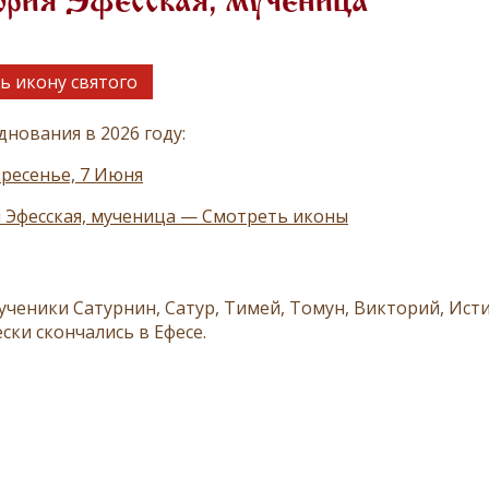
ория Эфесская, мученица
ь икону святого
днования в 2026 году:
ресенье, 7 Июня
 Эфесская, мученица — Смотреть иконы
ученики Сатурнин, Сатур, Тимей, Томун, Викторий, Исти
ски скончались в Ефесе.