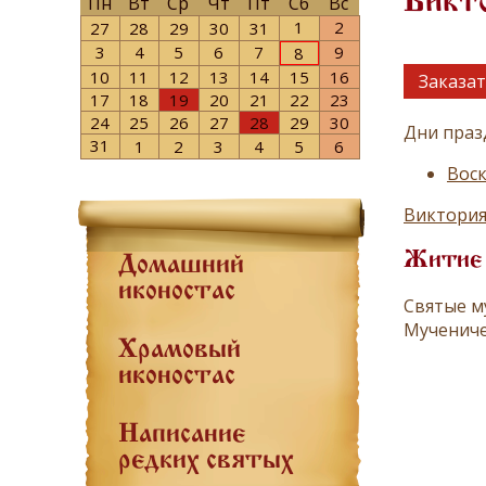
Викт
Пн
Вт
Ср
Чт
Пт
Сб
Вс
1
2
27
28
29
30
31
3
4
5
6
7
9
8
10
11
12
13
14
15
16
Заказат
17
18
19
20
21
22
23
24
25
26
27
28
29
30
Дни праз
31
1
2
3
4
5
6
Воск
Виктория
Житие
Домашний
иконостас
Святые м
Мучениче
Храмовый
иконостас
Написание
редких святых