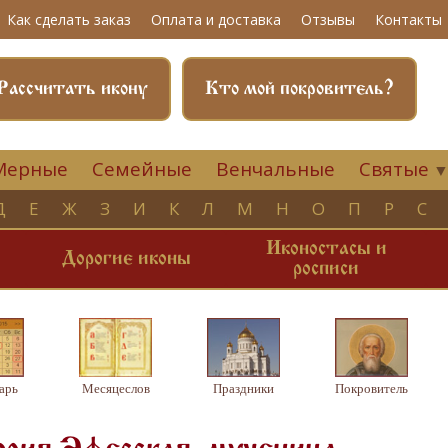
Как сделать заказ
Оплата и доставка
Отзывы
Контакты
Рассчитать икону
Кто мой покровитель?
Мерные
Семейные
Венчальные
Святые
Д
Е
Ж
З
И
К
Л
М
Н
О
П
Р
С
Иконостасы и
и
Дорогие иконы
росписи
арь
Месяцеслов
Праздники
Покровитель