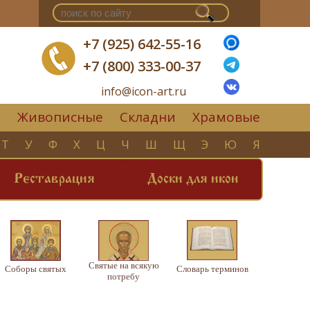
+7 (925) 642-55-16
+7 (800) 333-00-37
info@icon-art.ru
Живописные
Складни
Храмовые
▼
Т
У
Ф
Х
Ц
Ч
Ш
Щ
Э
Ю
Я
Реставрация
Доски для икон
Святые на всякую
Соборы святых
Словарь терминов
потребу