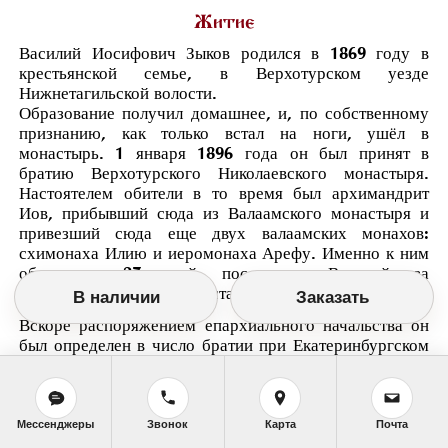
Житие
Василий Иосифович Зыков родился в 1869 году в
крестьянской семье, в Верхотурском уезде
Нижнетагильской волости.
Образование получил домашнее, и, по собственному
признанию, как только встал на ноги, ушёл в
монастырь. 1 января 1896 года он был принят в
братию Верхотурского Николаевского монастыря.
Настоятелем обители в то время был архимандрит
Иов, прибывший сюда из Валаамского монастыря и
привезший сюда еще двух валаамских монахов:
схимонаха Илию и иеромонаха Арефу. Именно к ним
обращался 27-летний послушник Василий за
духовными советами и наставлениями.
В наличии
Заказать
Вскоре распоряжением епархиального начальства он
был определен в число братии при Екатеринбургском
архиерейском доме. В 1899 году послушник Василий
Зыков был пострижен в монашество с наречением
имени Вениамин и в том же году рукоположен в сан
иеродиакона.
Мессенджеры
Звонок
Карта
Почта
Городская жизнь тяготила отца Вениамина, и в 1903