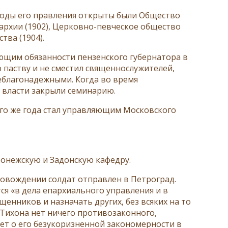
в годы его правления открыты были Общество
рхии (1902), Церковно-певческое общество
тва (1904).
ющим обязанности пензенского губернатора в
 паству и не сместил священнослужителей,
еблагонадежными. Когда во время
 власти закрыли семинарию.
того же года стал управляющим Московского
ронежскую и Задонскую кафедру.
провождении солдат отправлен в Петроград.
я «в дела епархиального управления и в
енников и назначать других, без всяких на то
 Тихона нет ничего противозаконного,
т о его безукоризненной закономерности в