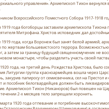
архиального управления». Архиепископ Тихон вернулся 
.
тником Всероссийского Поместного Собора 1917-1918 го
я 1919 года богоборцы заставили архиепископа Тихона
ятителя Митрофана. Христов исповедник дал достойные
е 1919 года, когда Воронеж был занят белой армией, а
 по жертвам большевистского террора. Возможностью
юг, а затем за границу будущий священномученик не во
овом монастыре, чтобы разделить участь своей паствы,
 1920 года, на третий день Рождества Христова, было 
ия Литургии группа красноармейцев вошла через Царск
рь, закурив папиросу от семисвечника, сел на Престол 
т и пособник белогвардейцев должен быть ликвидирова
ие. Архиепископ Тихон (Никаноров) был повешен на Ца
В течении 2-х месяцев тело запрещали хоронить.
 марта 1920 года отпевание и погребение высокочтимог
м Острогожским Владимиром (Шимковичем) в сослужен