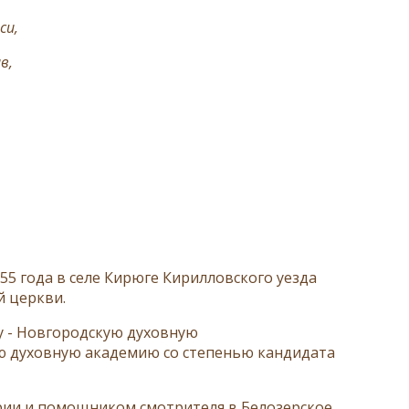
си,
в,
55 года в селе Кирюге Кирилловского уезда
 церкви.
ду - Новгородскую духовную
ую духовную академию со степенью кандидата
рии и помощником смотрителя в Белозерское