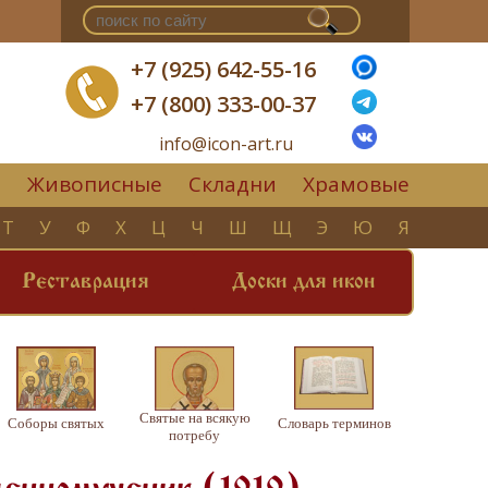
+7 (925) 642-55-16
+7 (800) 333-00-37
info@icon-art.ru
Живописные
Складни
Храмовые
▼
Т
У
Ф
Х
Ц
Ч
Ш
Щ
Э
Ю
Я
Реставрация
Доски для икон
Святые на всякую
Соборы святых
Словарь терминов
потребу