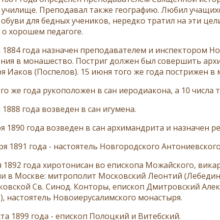
 училище. Преподавал также географию. Любил учащихся
обуви для бедных учеников, нередко тратил на эти цели
к о хорошем педагоге.
я 1884 года назначен преподавателем и инспектором Н
ния в монашество. Постриг должен был совершить арх
я Иаков (Поспелов). 15 июня того же года пострижен в
го же года рукоположен в сан иеродиакона, а 10 числа т
 1888 года возведен в сан игумена.
ря 1890 года возведен в сан архимандрита и назначен 
аря 1891 года - настоятель Новгородского Антониевског
я 1892 года хиротонисан во епископа Можайского, вик
и в Москве: митрополит Московский Леонтий (Лебедин
ковской Св. Синод. Конторы, епископ Дмитровский Алек
), настоятель Новоиерусалимского монастыря.
ста 1899 года - епископ Полоцкий и Витебский.