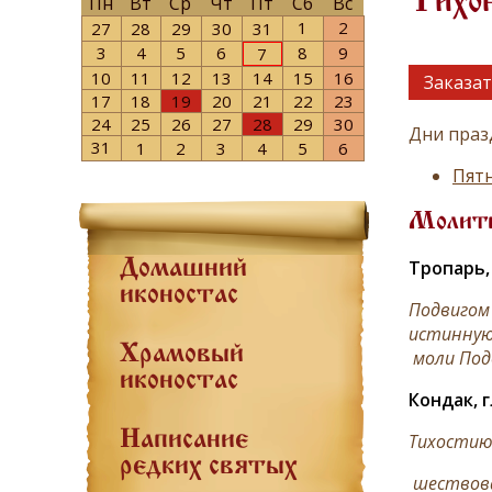
Тихон
Пн
Вт
Ср
Чт
Пт
Сб
Вс
1
2
27
28
29
30
31
3
4
5
6
8
9
7
10
11
12
13
14
15
16
Заказат
17
18
19
20
21
22
23
24
25
26
27
28
29
30
Дни праз
31
1
2
3
4
5
6
Пятн
Молит
Тропарь, 
Домашний
иконостас
Подвигом
истинную
Храмовый
моли Под
иконостас
Кондак, г
Написание
Тихостию
редких святых
шествова