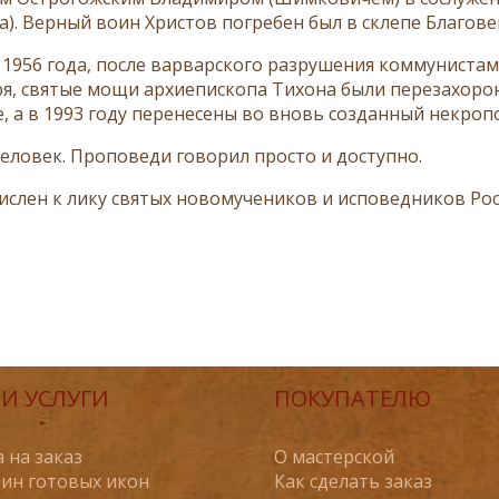
а). Верный воин Христов погребен был в склепе Благове
е 1956 года, после варварского разрушения коммунист
я, святые мощи архиепископа Тихона были перезахор
, а в 1993 году перенесены во вновь созданный некроп
еловек. Проповеди говорил просто и доступно.
ислен к лику святых новомучеников и исповедников Росс
И УСЛУГИ
ПОКУПАТЕЛЮ
 на заказ
О мастерской
ин готовых икон
Как сделать заказ