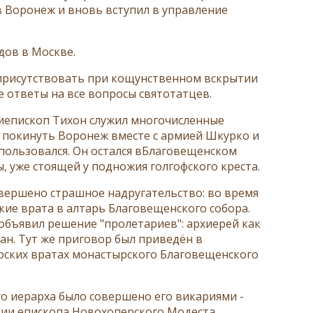
в Воронеж и вновь вступил в управление
дов в Москве.
 присутствовать при кощунственном вскрытии
 ответы на все вопросы святотатцев.
рхиепископ Тихон служил многочисленные
 покинуть Воронеж вместе с армией Шкурко и
спользовался. Он остался вБлаговещенском
 уже стоящей у подножия голгофского креста.
совершено страшное надругательство: во время
ие врата в алтарь Благовещенского собора.
и объявил решение "пролетариев": архиерей как
н. Тут же приговор был приведён в
рских вратах монастырского Благовещенского
о иерарха было совершено его викариями -
ии епископа Новохоперского Модеста