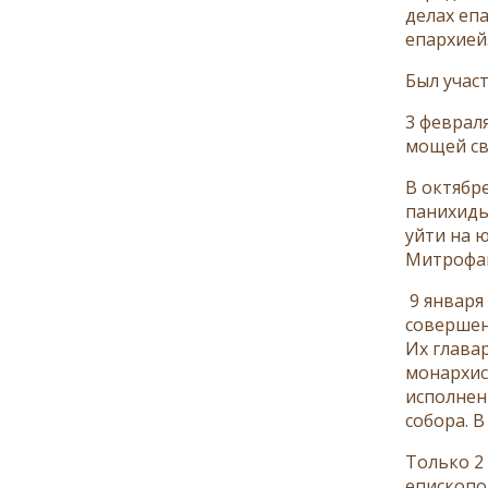
делах еп
епархией
Был учас
3 феврал
мощей св
В октябр
панихиды
уйти на 
Митрофан
9 января
совершен
Их глава
монархис
исполнен
собора. 
Только 2
епископо