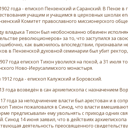
 1902 года - епископ Пензенский и Саранский. В Пензе 
ствования учащим и учащимся в церковных школах епа
пензенский Комитет православного миссионерского общес
оду владыка Тихон был необоснованно обвинен исполня
ельстве революционеров» за то, что заступился за свою
ошибочно, как выяснилось впоследствии, признавали н
ков в Пензенской духовной семинарии был убит ректор,
1907 года епископ Тихон уволился на покой, а 31 июля 
нского Ново-Иерусалимского монастыря.
 1912 года - епископ Калужский и Боровский.
913 года возведён в сан архиепископа с назначением Во
917 года за неподчинение власти был арестован и в со
коп Тихон пожаловался в Синод, что власти вмешиваютс
орме предписывали» ему увольнять с прихода одних свящ
й. Синод 14 июня заявил, что в действиях архиепископа
твующая деятельность преосвященного свидетельствуе