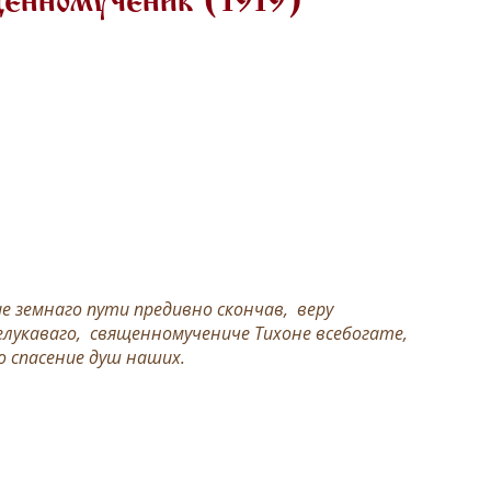
щенномученик (1919)
 земнаго пути предивно скончав, веру
елукаваго, священномучениче Тихоне всебогате,
 спасение душ наших.