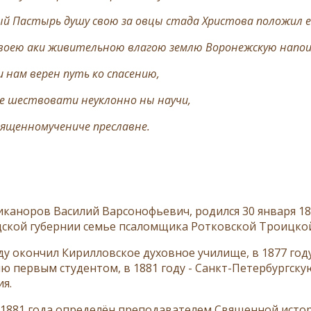
ый Пастырь душу свою за овцы стада Христова положил е
воею аки живительною влагою землю Воронежскую напои
и нам верен путь ко спасению,
е шествовати неуклонно ны научи,
вященномучениче преславне.
иканоров Василий Варсонофьевич, родился 30 января 18
ской губернии семье псаломщика Ротковской Троицкой
оду окончил Кирилловское духовное училище, в 1877 го
ю первым студентом, в 1881 году - Санкт-Петербургск
ия.
а 1881 года определён преподавателем Священной исто