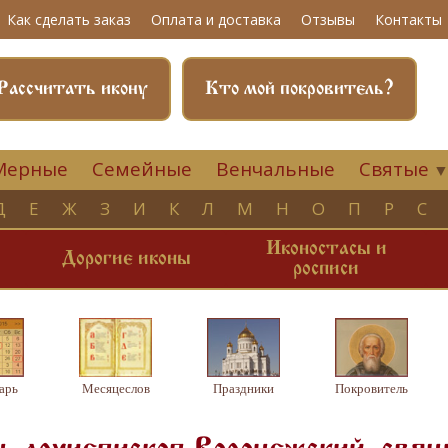
Как сделать заказ
Оплата и доставка
Отзывы
Контакты
Рассчитать икону
Кто мой покровитель?
Мерные
Семейные
Венчальные
Святые
Д
Е
Ж
З
И
К
Л
М
Н
О
П
Р
С
Иконостасы и
и
Дорогие иконы
росписи
арь
Месяцеслов
Праздники
Покровитель