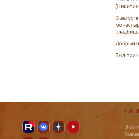
(Никитин
В август
монастыр
кладбище
Добрый ч
Был прич
НАШ
Икона
Магаз