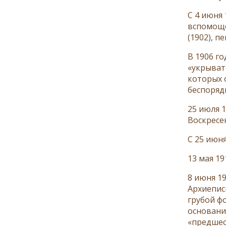
С 4 июня
вспомоще
(1902), 
В 1906 г
«укрыват
которых 
беспоряд
25 июля 
Воскресе
С 25 июня
13 мая 1
8 июня 1
Архиепис
грубой ф
основани
«предшес