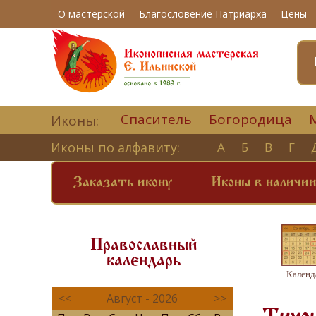
О мастерской
Благословение Патриарха
Цены
Спаситель
Богородица
Иконы:
Иконы по алфавиту:
А
Б
В
Г
Заказать икону
Иконы в наличи
Православный
календарь
Календ
<<
Август - 2026
>>