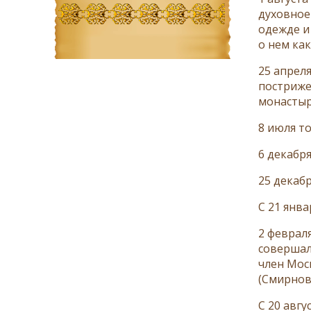
духовное
одежде и 
о нем ка
25 апрел
постриже
монастыр
8 июля то
6 декабря
25 декаб
С 21 янв
2 феврал
совершал
член Мос
(Смирнов
С 20 авгу