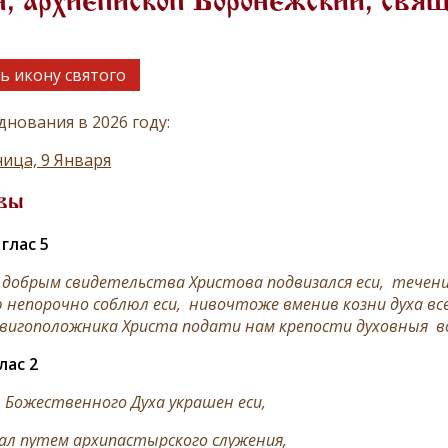
, архиепископ Воронежский, свя
ь икону святого
днования в 2026 году:
ица, 9 Января
вы
глас 5
 добрым свидетельства Христова подвизался еси, течение
 непорочно соблюл еси, нивочтоже вменив козни духа вс
вигоположника Христа подати нам крепости духовныя во
лас 2
 Божественного Духа украшен еси,
л путем архипастырского служения,