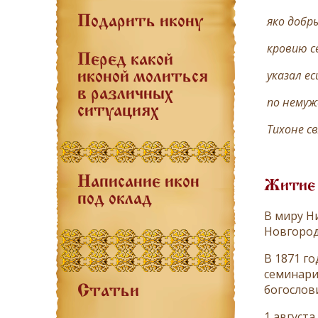
яко добр
Подарить икону
кровию с
Перед какой
указал ес
иконой молиться
в различных
по немуж
ситуациях
Тихоне с
Написание икон
Житие
под оклад
В миру Н
Новгород
В 1871 г
семинари
богослов
Статьи
1 август