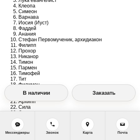
Лука евангелист
Клеопа
Симеон
Варнава
Иосия (Иуст)
Фаддей
Анания
Стефан Первомученик, архидиакон
Филипп
Прохор
Никанор
Тимон
Пармен
Тимофей
Тит
Филимон
Онисим
В наличии
Заказать
Епафрас
Архипп
Сила
Силуан
Крискент
Крисп
Епенет
Мессенджеры
Звонок
Карта
Почта
Андроник