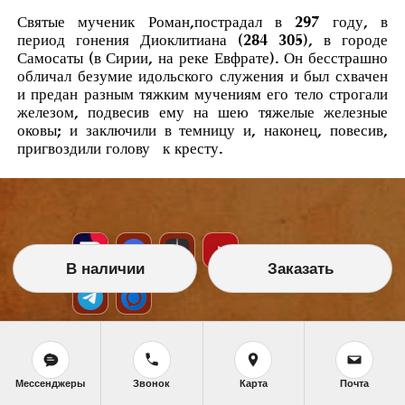
Святые мученик Роман,пострадал в 297 году, в
период гонения Диоклитиана (284 305), в городе
Самосаты (в Сирии, на реке Евфрате). Он бесстрашно
обличал безумие идольского служения и был схвачен
и предан разным тяжким мучениям его тело строгали
железом, подвесив ему на шею тяжелые железные
оковы; и заключили в темницу и, наконец, повесив,
пригвоздили голову к кресту.
В наличии
Заказать
НАШИ УСЛУГИ
Мессенджеры
Звонок
Карта
Почта
Икона на заказ