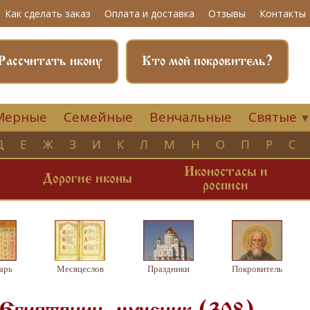
Как сделать заказ
Оплата и доставка
Отзывы
Контакты
Рассчитать икону
Кто мой покровитель?
Мерные
Семейные
Венчальные
Святые
Д
Е
Ж
З
И
К
Л
М
Н
О
П
Р
С
Иконостасы и
и
Дорогие иконы
росписи
арь
Месяцеслов
Праздники
Покровитель