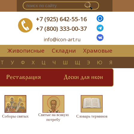
+7 (925) 642-55-16
+7 (800) 333-00-37
info@icon-art.ru
Живописные
Складни
Храмовые
▼
Т
У
Ф
Х
Ц
Ч
Ш
Щ
Э
Ю
Я
Реставрация
Доски для икон
Святые на всякую
Соборы святых
Словарь терминов
потребу