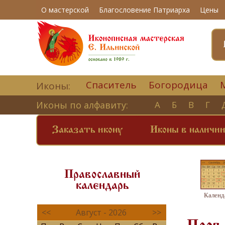
О мастерской
Благословение Патриарха
Цены
Спаситель
Богородица
Иконы:
Иконы по алфавиту:
А
Б
В
Г
Заказать икону
Иконы в наличи
Православный
календарь
Календ
<<
Август - 2026
>>