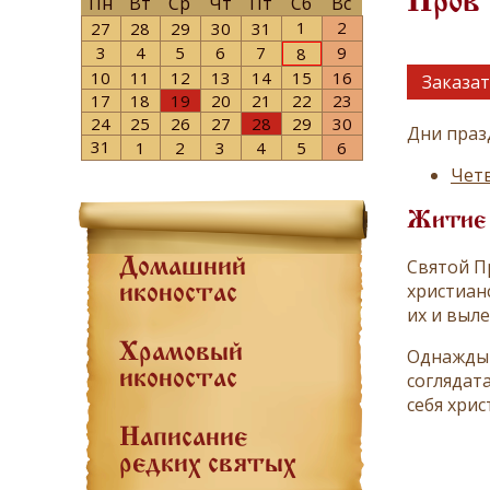
Пров
Пн
Вт
Ср
Чт
Пт
Сб
Вс
1
2
27
28
29
30
31
3
4
5
6
7
9
8
10
11
12
13
14
15
16
Заказат
17
18
19
20
21
22
23
24
25
26
27
28
29
30
Дни праз
31
1
2
3
4
5
6
Четв
Житие
Святой П
Домашний
христиан
иконостас
их и выле
Храмовый
Однажды 
иконостас
соглядат
себя хри
Написание
редких святых