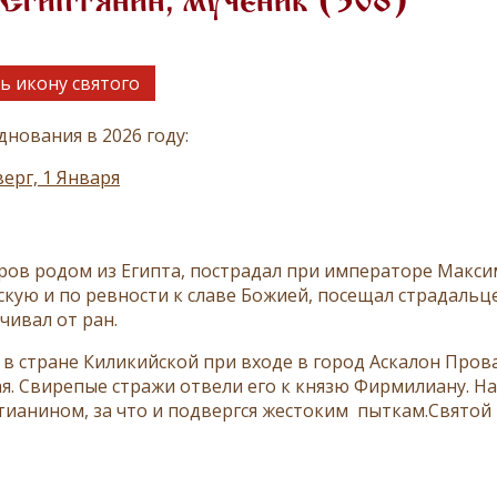
 Египтянин, мученик (308)
ь икону святого
днования в 2026 году:
ерг, 1 Января
ров родом из Египта, пострадал при императоре Максим
скую и по ревности к славе Божией, посещал страдальц
чивал от ран.
в стране Киликийской при входе в город Аскалон Прова 
ая. Свирепые стражи отвели его к князю Фирмилиану. Н
стианином, за что и подвергся жестоким пыткам.Святой