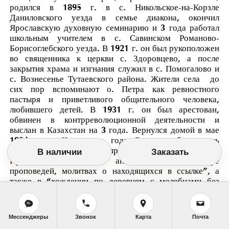
родился в 1895 г. в с. Никольское-на-Корзле
Даниловского уезда в семье диакона, окончил
Ярославскую духовную семинарию и 3 года работал
школьным учителем в с. Савинском Романово-
Борисоглебского уезда. В 1921 г. он был рукоположен
во священника к церкви с. Здоровцево, а после
закрытия храма и изгнания служил в с. Помогалово и
с. Вознесенье Тутаевского района. Жители села до
сих пор вспоминают о. Петра как ревностного
пастыря и приветливого общительного человека,
любившего детей. В 1931 г. он был арестован,
обвинен в контрреволюционной деятельности и
выслан в Казахстан на 3 года. Вернулся домой в мае
1934 года. Через два года Батюшка был вновь
арестован и обвинен в “принадлежности к Истинно-
В наличии
Заказать
Православной Церкви, антисоветском характере
проповедей, молитвах о находящихся в ссылке”, а
также в “хождении по деревням с молебнами без
разрешения органов власти”. В декабре 1936 г. о.
Петр был приговорен к трем года заключения в
Сибирском исправительно-трудовом лагере. 25 мая
Мессенджеры
Звонок
Карта
Почта
1937 г. он закончил свой скорбный путь в Орлово-