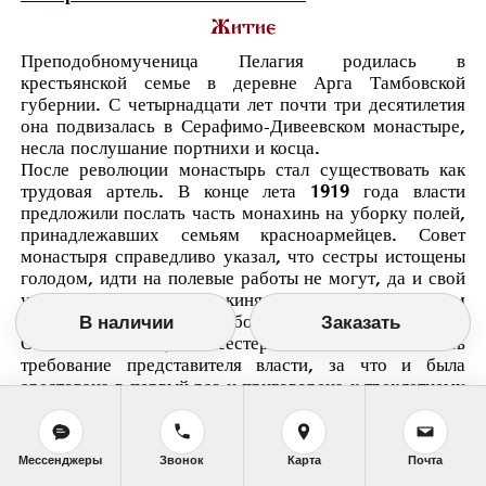
Житие
Преподобномученица Пелагия родилась в
крестьянской семье в деревне Арга Тамбовской
губернии. С четырнадцати лет почти три десятилетия
она подвизалась в Серафимо-Дивеевском монастыре,
несла послушание портнихи и косца.
После революции монастырь стал существовать как
трудовая артель. В конце лета 1919 года власти
предложили послать часть монахинь на уборку полей,
принадлежавших семьям красноармейцев. Совет
монастыря справедливо указал, что сестры истощены
голодом, идти на полевые работы не могут, да и свой
урожай не убран. Инокиня Пелагия была членом
совета и заведующей рабочими силами монастыря.
В наличии
Заказать
Она пыталась защитить сестер и отказалась исполнить
требование представителя власти, за что и была
арестована в первый раз и приговорена к трехлетнему
заключению. Для расследования
контрреволюционности монастыря в Дивеево была
послана комиссия, которая установила невиновность
Мессенджеры
Звонок
Карта
Почта
инокинь. Сестры были освобождены, а совет