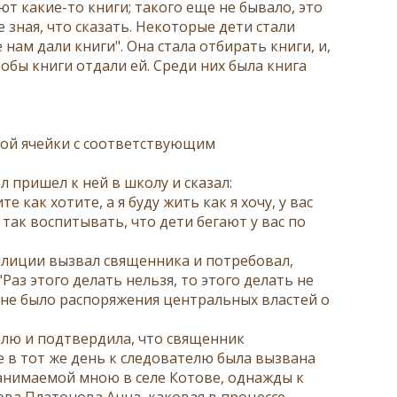
ют какие-то книги; такого еще не бывало, это
е зная, что сказать. Некоторые дети стали
нам дали книги". Она стала отбирать книги, и,
тобы книги отдали ей. Среди них была книга
ой ячейки с соответствующим
л пришел к ней в школу и сказал:
 как хотите, а я буду жить как я хочу, у вас
 так воспитывать, что дети бегают у вас по
илиции вызвал священника и потребовал,
Раз этого делать нельзя, то этого делать не
бы не было распоряжения центральных властей о
елю и подтвердила, что священник
е в тот же день к следователю была вызвана
занимаемой мною в селе Котове, однажды к
ова Платонова Анна, каковая в процессе