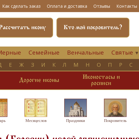
Как сделать заказ
Оплата и доставка
Отзывы
Контакты
Рассчитать икону
Кто мой покровитель?
Мерные
Семейные
Венчальные
Святые
Д
Е
Ж
З
И
К
Л
М
Н
О
П
Р
С
Иконостасы и
и
Дорогие иконы
росписи
арь
Месяцеслов
Праздники
Покровитель