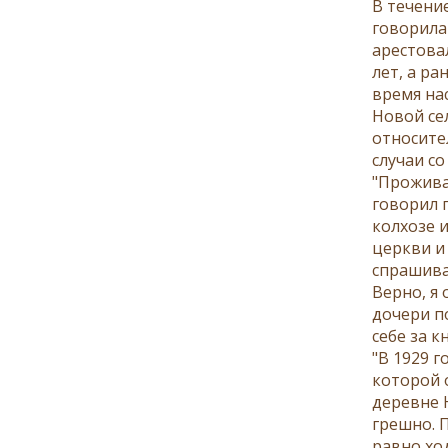
В течени
говорила
арестовал
лет, а р
время нас
Новой се
относите
случаи с
"Прожива
говорил п
колхозе и
церкви и 
спрашивал
Верно, я 
дочери по
себе за к
"В 1929 
которой о
деревне Н
грешно. П
равно ход