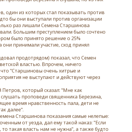
, один из которых стал показывать против
дто бы они выступали против организации
колько раз лишали Семена Старшинова
ивали. Большим преступлением было сочтено
тором было принято решение о 25%
а они принимали участие, сход принял
ндовал продотрядом) показал, что Семен
оветской властью. Впрочем, ничего
л, что "Старшиновы очень хитрые и
оприятия не выступают и действуют через
Петров, который сказал: "Мне как
 слушать проповеди священника Березина,
оящее время нравственность пала, дети не
ак далее".
Семена Старшинова показания самые нелепые:
ченным от уезда, дал ему такой наказ: "Если
, то такая власть нам не нужна", а также будто