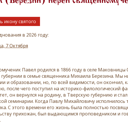
л (Березин) иерей священномуче
ь икону святого
днования в 2026 году:
а, 7 Октября
мученик Павел родился в 1866 году в селе Маковницы
 губернии в семье священника Михаила Березина. Мы н
ии и образовании, но, по всей видимости, он окончил, 
ю, после чего поступил на историко-филологический ф
тет, он вернулся на родину, в Тверскую губернию и ст
кой семинарии. Когда Павлу Михайловичу исполнилось т
ка. С этого времени его жизнь была полностью посвящ
ьству прихожан, был выдающимся проповедником и го
.