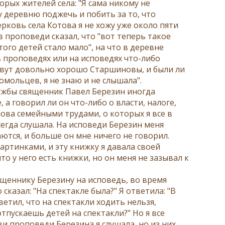
рых жителей села: "Я сама никому не
у деревню поджечь и побить за то, что
ерковь села Котова я не хожу уже около пяти
в проповеди сказал, что "вот теперь такое
того детей стало мало", на что в деревне
 проповедях или на исповедях что-либо
живут довольно хорошо Старшиновы, и были ли
мольцев, я не знаю и не слышала".
лужбы священник Павел Березин иногда
 а говорил ли он что-либо о власти, налоге,
лова семейными трудами, о которых я все в
всегда слушала. На исповеди Березин меня
аются, и больше он мне ничего не говорил.
артинками, и эту книжку я давала своей
то у него есть книжки, но он меня не зазывал к
вященнику Березину на исповедь, во время
сказал: "На спектакле была?" Я ответила: "В
ветил, что на спектакли ходить нельзя,
тпускаешь детей на спектакли?" Но я все
ви проповеди Березина я слушала, но из них