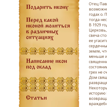
Отец Паве
Подарить икону
возможно
годах о. 
тогда не
Перед какой
В 1929 г
иконой молиться
Церковь,
в различных
свеча ст
ситуациях
ее угасит
сердечны
земле, ч
меньше и
Написание икон
священни
состоянии
под оклад
грех не с
Дом свящ
развраще
Некоторы
историю 
Статьи
возвраща
враждебн