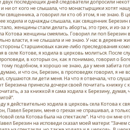
е двух последующих дней следователи допросили некото
 и ни от кого не слышала, что монастырщики хотят наш
и священника, а говорил ли кто об этом, я не знаю. В ц
анее ходила и однажды слышала, как священник Березин 
тало, женщины стали делать аборты, это грех, и из-за э
ла Котова женщины смеялись. Говорил ли поп Березин в
льно власти, я не слышала и не знаю. У нас в деревне 
о стороны Старшиновых какие-либо преследования комсо
я в селе Котове, я ходила в церковь молиться. После с
роповеди, в которых он, как я понимаю, говорил о Боге,
 тому подобном, я хорошо не знаю, да у меня забита го
думаю, и что он, Березин, в проповедях говорил, я не 
, слушаются ли дети меня. На что я отвечала, что слуш
от Березина принесла дочери своей почитать книжку с к
читать, а за книжкой я сама ходила к Березину, думая, ч
нигой".
году я действительно ходила в церковь села Котова к с
н, Павел Березин, меня о грехах не спрашивал, а только 
овой села Котова была на спектакле". На что он мне от
авел Березин на исповеди сказал моей матери: "Зачем о
ила на спектакли, но также ходила и в церковь. В церк