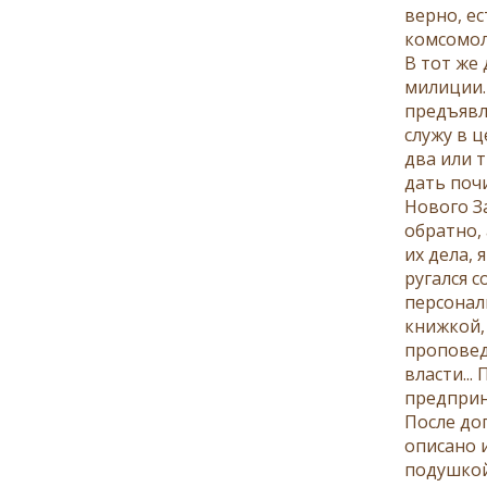
верно, ес
комсомоле
В тот же
милиции.
предъявл
служу в 
два или 
дать поч
Нового З
обратно, 
их дела,
ругался 
персонал
книжкой,
проповед
власти..
предприн
После до
описано 
подушкой