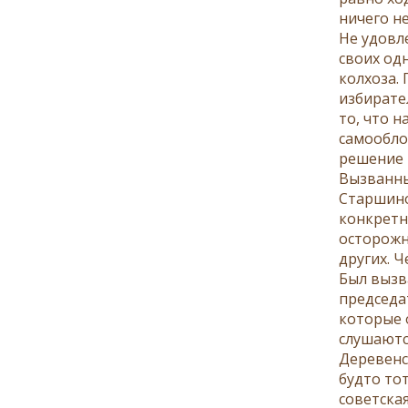
ничего н
Не удовл
своих од
колхоза.
избирате
то, что 
самообло
решение 
Вызванны
Старшино
конкретно
осторожн
других. Ч
Был вызв
председа
которые 
слушаются
Деревенс
будто тот
советская