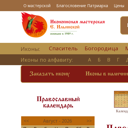
О мастерской
Благословение Патриарха
Цены
Спаситель
Богородица
Иконы:
Иконы по алфавиту:
А
Б
В
Г
Заказать икону
Иконы в наличи
Православный
календарь
Календ
<<
Август - 2026
>>