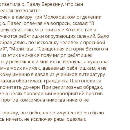
ответила о. Павлу Березину, что сын
нельзя позволять".
ключен в камеру при Молоковском отделении
. Павел, отвечая на вопросы, сказал: "В
лу объясняю, что при селе Котово, где я
обучаются ребятишки окружающих селений. Было
 обращались по нескольку человек с просьбой
ий", "Молитвы", "Священная история Ветхого и
 из этих книжек я получил от ребятишек
 у ребятишек и мне их не вернула, а куда она
и мне моих книжек, даваемых ребятишкам, я не
 Кому именно я давал из учеников литературу
днажды обратилась гражданка Платонова за
у почитать дочери. При религиозных обрядах,
ние в целях проведений мероприятий против
, против комсомола никогда ничего не
 тюрьму, все небольшое имущество его было
ь ничего, не исключая рясы, одеяла с