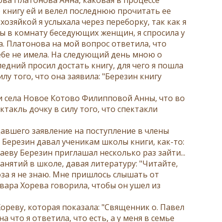
ю книгу ей и велел последнюю прочитать ее
хозяйкой я услыхала через переборку, так как я
ты в комнату беседующих женщин, я спросила у
а. Платонова на мой вопрос ответила, что
себе не имела. На следующий день мною о
едний просил достать книгу, для чего я пошла
лу того, что она заявила: "Березин книгу
и села Новое Котово Филипповой Анны, что во
ктакль дочку в силу того, что спектакли
давшего заявление на поступление в члены
 Березин давал ученикам школы книги, как-то:
еву Березин приглашал несколько раз зайти...
анятий в школе, давая литературу: "Читайте,
оза я не знаю. Мне пришлось слышать от
вара Хорева говорила, чтобы он ушел из
ореву, которая показала: "Священник о. Павел
а что я ответила, что есть, а у меня в семье