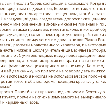
ть сын Николай Хорев, состоящий в комсомоле. Когда я 
ц вреда нам не делает, он, Березин, ответил, что так 
 день следователь арестовал священника, и он был за
 На следующий день следователь допросил священника; о
енном мне обвинении виновным себя не признаю и по де
церкви, а также проживаю, имеется школа, в которой 
три случая, когда ко мне некоторые ученики-ребятишки
итать книжек, ввиду чего я им давал книжки "Закон Бож
авета", рассказы нравственного характера, и некоторые
а часть книжек в школе учительница Васильева отобрала
 я не знаю... С учительницами, ввиду невозвращения им
совершенно, а только их просил возвратить эти книжки.
ьно, фамилии учащихся припомнить не могу... Ко мне о
 и я ей дал книжку, но при этом не говорил дать книжк
ях и исповедях я никогда не использовал свое положе
. Против того, чтобы молодежь посещала красные уголки
имал".
проса о. Павел был отправлен под конвоем в Бежецкую
и изъято, причем из списка изымаемого не вычеркивалос
 и карманных часов.