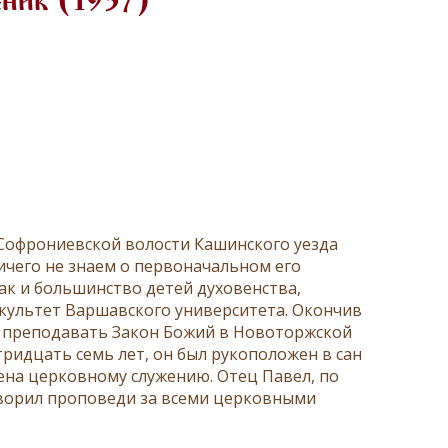
ник (1937)
 Софрониевской волости Кашинского уезда
ичего не знаем о первоначальном его
как и большинство детей духовенства,
акультет Варшавского университета. Окончив
ал преподавать Закон Божий в Новоторжской
ридцать семь лет, он был рукоположен в сан
ена церковному служению. Отец Павел, по
ворил проповеди за всеми церковными