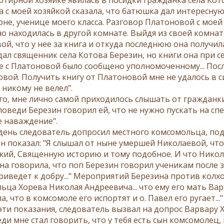
а с моей хозяйкой сказала, что батюшка дал интересну
не, ученице моего класса. Разговор Платоновой с моей 
но находилась в другой комнате. Выйдя из своей комна
ой, что у нее за книга и откуда последнюю она получил
 дал священник села Котова Березин, но книги она при 
е с Платоновой было сообщено уполномоченному... Посл
вой. Получить книгу от Платоновой мне не удалось в си
 никому не велел".
го, мне лично самой приходилось слышать от гражданк
оведи Березин говорил ей, что не нужно пускать на спе
е наваждение".
 день следователь допросил местного комсомольца, по
Он показал: "Я слышал от ныне умершей Николаевой, что
жий, Священную историю и тому подобное. И что Никола
на говорила, что поп Березин говорил ученикам после з
приведет к добру..." Мероприятий Березина против колх
ьца Хорева Николая Андреевича... что ему его мать Вар
, что в комсомоле его испортят и о. Павел его ругает..."
эти показания, следователь вызвал на допрос Варвару Х
ди мне стал говорить, что у тебя есть сын комсомолец, н