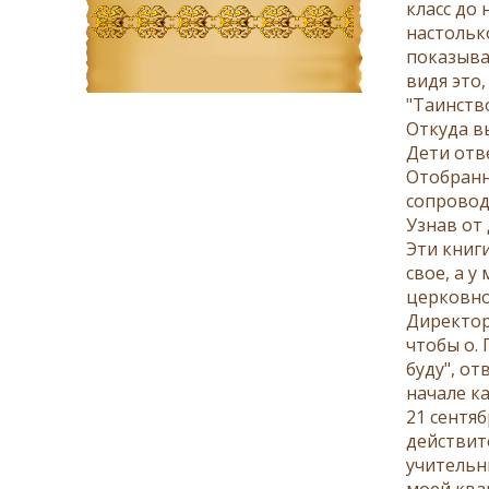
класс до 
настолько
показыват
видя это,
"Таинств
Откуда в
Дети отв
Отобранн
сопровод
Узнав от 
Эти книги
свое, а у
церковно
Директор
чтобы о. 
буду", о
начале к
21 сентя
действит
учительн
моей ква