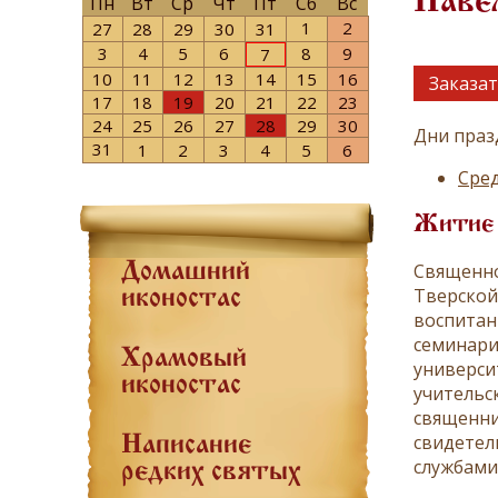
Паве
Пн
Вт
Ср
Чт
Пт
Сб
Вс
1
2
27
28
29
30
31
3
4
5
6
8
9
7
10
11
12
13
14
15
16
Заказат
17
18
19
20
21
22
23
24
25
26
27
28
29
30
Дни праз
31
1
2
3
4
5
6
Сред
Житие
Священно
Домашний
Тверской
иконостас
воспитан
семинари
Храмовый
универси
иконостас
учительс
священни
свидетел
Написание
службами
редких святых