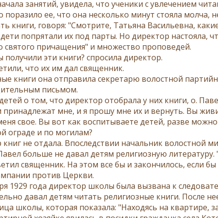
начала занятий, увидела, что ученики с увлечением чита
 поразило ее, что она несколько минут стояла молча, н
ь книги, говоря: "Смотрите, Татьяна Васильевна, какие 
 дети попрятали их под парты. Но директор настояла, ч
о святого причащения" и множество проповедей.
ы получили эти книги? спросила директор.
етили, что их им дал священник.
ые книги она отправила секретарю волостной партийн
ительным письмом.
детей о том, что директор отобрала у них книги, о. Паве
 принадлежат мне, и я прошу мне их и вернуть. Вы живите
 меня свое. Вы вот как воспитываете детей, разве можно
й ограде и по могилам?
 книг не отдала. Впоследствии начальник волостной м
Павел больше не давал детям религиозную литературу. "
тветил священник. На этом все бы и закончилось, если 
ампании против Церкви.
бря 1929 года директор школы была вызвана к следоват
ельно давал детям читать религиозные книги. После не
ица школы, которая показала: "Находясь на квартире, 
ртирной хозяйке явилась в посидки гражданка села Кот