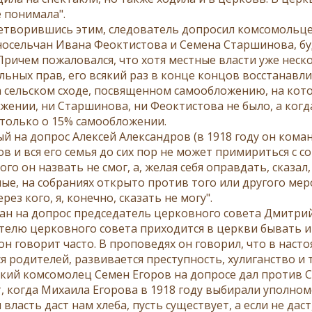
е понимала".
етворившись этим, следователь допросил комсомольцев
носельчан Ивана Феоктистова и Семена Старшинова, бу
 Причем пожаловался, что хотя местные власти уже нес
льных прав, его всякий раз в конце концов восстанавл
на сельском сходе, посвященном самообложению, на ко
жении, ни Старшинова, ни Феоктистова не было, а когд
только о 15% самообложении.
й на допрос Алексей Александров (в 1918 году он кома
в и вся его семья до сих пор не может примириться с с
го он назвать не смог, а, желая себя оправдать, сказа
ые, на собраниях открыто против того или другого мер
ерез кого, я, конечно, сказать не могу".
ан на допрос председатель церковного совета Дмитрий 
телю церковного совета приходится в церкви бывать и
он говорит часто. В проповедях он говорил, что в наст
 родителей, развивается преступность, хулиганство и т
кий комсомолец Семен Егоров на допросе дал против 
, когда Михаила Егорова в 1918 году выбирали уполномо
 власть даст нам хлеба, пусть существует, а если не даст