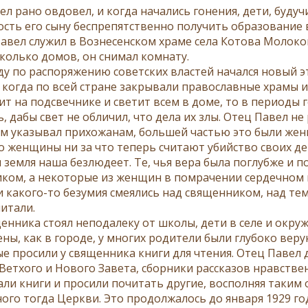
л рано овдовел, и когда начались гонения, дети, будучи
сть его сыну беспрепятственно получить образование 
Павел служил в Вознесенском храме села Котова Молоков
сколько домов, он снимал комнату.
оду по распоряжению советских властей начался новый 
 когда по всей стране закрывали православные храмы и
оит на подсвечнике и светит всем в доме, то в периоды
ь, дабы свет не обличил, что дела их злы. Отец Павел н
м указывал прихожанам, большей частью это были жен
то женщины ни за что теперь считают убийство своих де
 земля наша безлюдеет. Те, чья вера была поглубже и п
ком, а некоторые из женщин в помрачении сердечном н
 какого-то безумия смеялись над священником, над тем,
читали.
енника стоял неподалеку от школы, дети в селе и окру
ны, как в городе, у многих родители были глубоко вер
е просили у священника книги для чтения. Отец Павел
Ветхого и Нового Завета, сборники рассказов нравстве
ли книги и просили почитать другие, восполняя таким 
ого тогда Церкви. Это продолжалось до января 1929 го