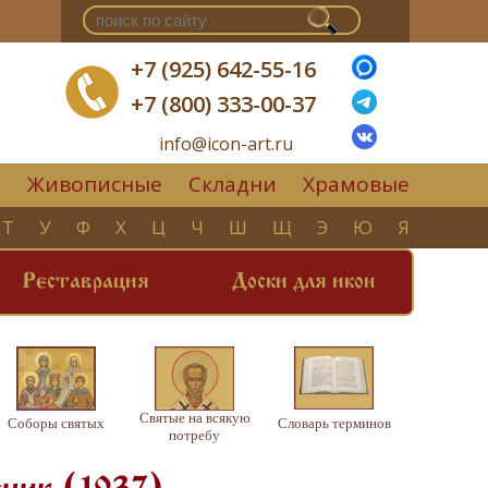
+7 (925) 642-55-16
+7 (800) 333-00-37
info@icon-art.ru
Живописные
Складни
Храмовые
▼
Т
У
Ф
Х
Ц
Ч
Ш
Щ
Э
Ю
Я
Реставрация
Доски для икон
Святые на всякую
Соборы святых
Словарь терминов
потребу