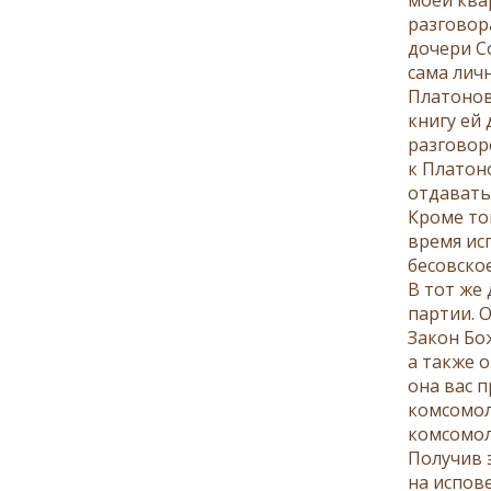
разговор
дочери Со
сама лич
Платонов
книгу ей
разговор
к Платоно
отдавать
Кроме то
время исп
бесовско
В тот же
партии. 
Закон Бо
а также о
она вас 
комсомол
комсомола
Получив 
на испове