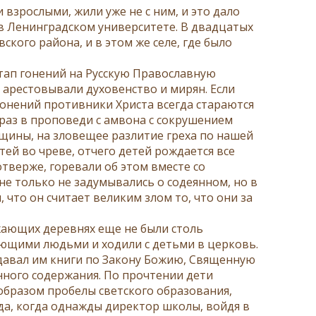
 взрослыми, жили уже не с ним, и это дало
в Ленинградском университете. В двадцатых
ского района, и в этом же селе, где было
этап гонений на Русскую Православную
 арестовывали духовенство и мирян. Если
 гонений противники Христа всегда стараются
е раз в проповеди с амвона с сокрушением
щины, на зловещее разлитие греха по нашей
тей во чреве, отчего детей рождается все
отверже, горевали об этом вместе со
е только не задумывались о содеянном, но в
 что он считает великим злом то, что они за
жающих деревнях еще не были столь
ующими людьми и ходили с детьми в церковь.
 давал им книги по Закону Божию, Священную
нного содержания. По прочтении дети
образом пробелы светского образования,
да, когда однажды директор школы, войдя в