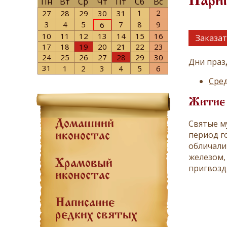
Париг
Пн
Вт
Ср
Чт
Пт
Сб
Вс
1
2
27
28
29
30
31
3
4
5
7
8
9
6
10
11
12
13
14
15
16
Заказат
17
18
19
20
21
22
23
24
25
26
27
28
29
30
Дни праз
31
1
2
3
4
5
6
Сред
Житие
Святые м
Домашний
период го
иконостас
обличали
железом,
Храмовый
пригвозди
иконостас
Написание
редких святых