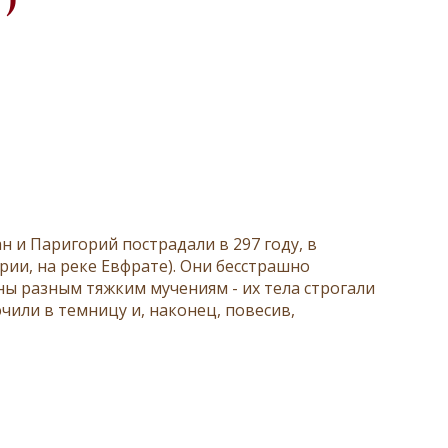
7)
 и Паригорий пострадали в 297 году, в
ирии, на реке Евфрате). Они бесстрашно
ны разным тяжким мучениям - их тела строгали
чили в темницу и, наконец, повесив,