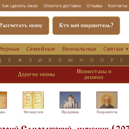
Как сделать заказ
Оплата и доставка
Отзывы
Контакты
Рассчитать икону
Кто мой покровитель?
Мерные
Семейные
Венчальные
Святые
Д
Е
Ж
З
И
К
Л
М
Н
О
П
Р
С
Иконостасы и
и
Дорогие иконы
росписи
арь
Месяцеслов
Праздники
Покровитель