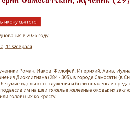
орий Самосатский, мученик (29
ь икону святого
днования в 2026 году:
а, 11 Февраля
ученики Роман, Иаков, Филофей, Иперихий, Авив, Иулиан
нения Диоклитиана (284 - 305), в городе Самосаты (в С
 безумие идольского служения и были схвачены и преда
 подвесив им на шеи тяжелые железные оковы; их заклю
ли головы их ко кресту.