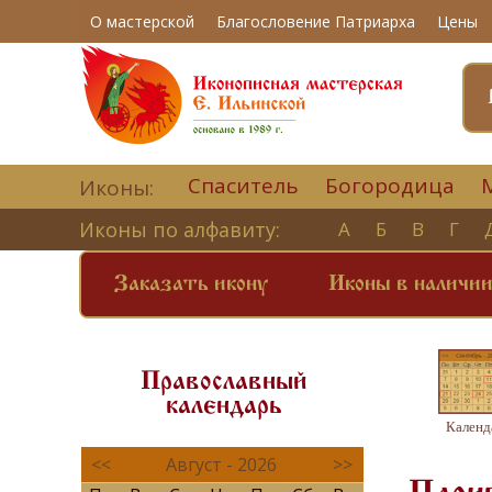
О мастерской
Благословение Патриарха
Цены
Спаситель
Богородица
Иконы:
Иконы по алфавиту:
А
Б
В
Г
Заказать икону
Иконы в наличи
Православный
календарь
Календ
<<
Август - 2026
>>