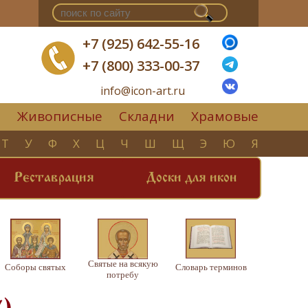
+7 (925) 642-55-16
+7 (800) 333-00-37
info@icon-art.ru
Живописные
Складни
Храмовые
▼
Т
У
Ф
Х
Ц
Ч
Ш
Щ
Э
Ю
Я
Реставрация
Доски для икон
Святые на всякую
Соборы святых
Словарь терминов
потребу