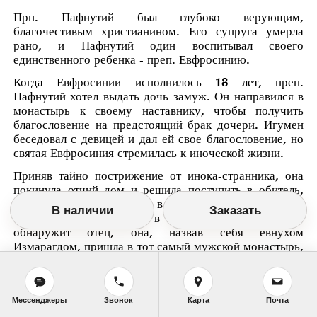
Прп. Пафнутий был глубоко верующим,
благочестивым христианином. Его супруга умерла
рано, и Пафнутий один воспитывал своего
единственного ребенка - преп. Евфросинию.
Когда Евфросинии исполнилось 18 лет, преп.
Пафнутий хотел выдать дочь замуж. Он направился в
монастырь к своему наставнику, чтобы получить
благословение на предстоящий брак дочери. Игумен
беседовал с девицей и дал ей свое благословение, но
святая Евфросиния стремилась к иноческой жизни.
Приняв тайно пострижение от инока-странника, она
покинула отчий дом и решила поступить в обитель,
чтобы провести жизнь в уединении и молитве.
В наличии
Заказать
Опасаясь, однако, что в женском монастыре ее
обнаружит отец, она, назвав себя евнухом
Измарагдом, пришла в тот самый мужской монастырь,
который с детства посещала вместе с отцом. Иноки не
узнали переодетую в мужское платье Евфросинию и
приняли в свою обитель. В уединенной келии в
Мессенджеры
Звонок
Карта
Почта
трудах, посте и молитве святая Евфросиния провела