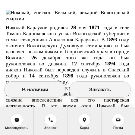
Николай Караулов родился 28 мая 1871 года в селе
Томаш Кадниковского уезда Вологодской губернии в
семье священника Аполлония Караулова. В 1893 году
окончил Вологодскую Духовную семинарию и был
назначен псаломщиком в Георгиевский храм в городе
Вологде. 26 декабря того же года он был
рукоположен во диакона. 12 сентября 1894 года
диакон Николай был переведен служить в Спасский
собор и 14 сентября 1898 года рукоположен во
священника к этому собору.
7 февраля 1901 года отец Николай был назначен
В наличии
Заказать
настоятелем Екатерининской церкви, с которой была
связана впоследствии вся его пастырская
деятельность. В это время отец Николай был
законоучителем в городском Колесниковском
училище; в 19031904 годах он входил в число
жертвователей Попечительства о бедных
Мессенджеры
Звонок
Карта
Почта
воспитанниках Вологодской Духовной семинарии, в