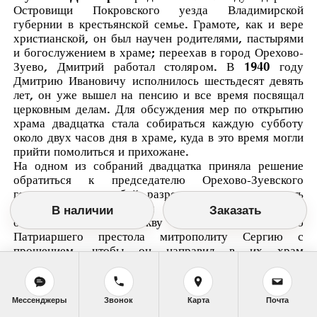
Островищи Покровского уезда Владимирской
губернии в крестьянской семье. Грамоте, как и вере
христианской, он был научен родителями, пастырями
и богослужением в храме; переехав в город Орехово-
Зуево, Дмитрий работал столяром. В 1940 году
Дмитрию Ивановичу исполнилось шестьдесят девять
лет, он уже вышел на пенсию и все время посвящал
церковным делам. Для обсуждения мер по открытию
храма двадцатка стала собираться каждую субботу
около двух часов дня в храме, куда в это время могли
прийти помолиться и прихожане.
На одном из собраний двадцатка приняла решение
обратиться к председателю Орехово-Зуевского
горсовета с просьбой разрешить зарегистрировать
священника. Староста и представители двадцатки
В наличии
Заказать
отправились в Москву к Местоблюстителю
Патриаршего престола митрополиту Сергию с
прошением, чтобы он направил в их храм
священника; митрополит, за неимением других,
назначил к ним жившего в Загорске протоиерея
Федора Казанского. Приехав на новое место
Мессенджеры
Звонок
Карта
Почта
служения, протоиерей Федор потребовал от прихода