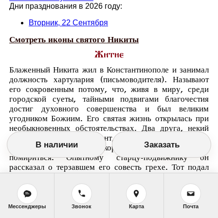
Дни празднования в 2026 году:
Вторник, 22 Сентября
Смотреть иконы святого Никиты
Житие
Блаженный Никита жил в Константинополе и занимал
должность хартулария (письмоводителя). Называют
его сокровенным потому, что, живя в миру, среди
городской суеты, тайными подвигами благочестия
достиг духовного совершенства и был великим
угодником Божиим. Его святая жизнь открылась при
необыкновенных обстоятельствах. Два друга, некий
священник и диакон Созонт, поссорились. Священник
В наличии
Заказать
умер, и диакон очень скорбел, что они не успели
помириться. Опытному старцу-подвижнику он
рассказал о терзавшем его совесть грехе. Тот подал
ему письмо и велел отдать его первому, кого Созонт
встретит в полночь у храма Святой Софии
Премудрости Божией. Им оказался святой Никита-
хартуларий. Прочитав письмо, он заплакал и сказал,
Мессенджеры
Звонок
Карта
Почта
что на него возлагается то, что превышает его силы,