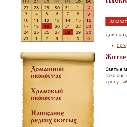
Мокий
Пн
Вт
Ср
Чт
Пт
Сб
Вс
1
2
27
28
29
30
31
3
4
5
6
7
8
9
10
11
12
13
14
15
16
Заказат
17
18
19
20
21
22
23
24
25
26
27
28
29
30
Дни праз
31
1
2
3
4
5
6
Сред
Житие
Святые м
Домашний
заключен
иконостас
тронутый 
Храмовый
иконостас
Написание
редких святых