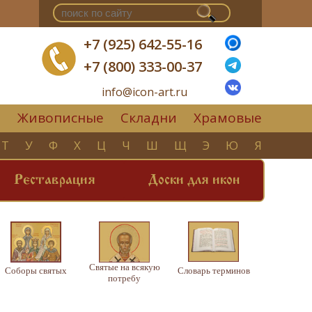
+7 (925) 642-55-16
+7 (800) 333-00-37
info@icon-art.ru
Живописные
Складни
Храмовые
▼
Т
У
Ф
Х
Ц
Ч
Ш
Щ
Э
Ю
Я
Реставрация
Доски для икон
Святые на всякую
Соборы святых
Словарь терминов
потребу