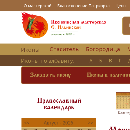
О мастерской
Благословение Патриарха
Цены
Спаситель
Богородица
Иконы:
Иконы по алфавиту:
А
Б
В
Г
Заказать икону
Иконы в наличи
Православный
календарь
Календ
<<
Август - 2026
>>