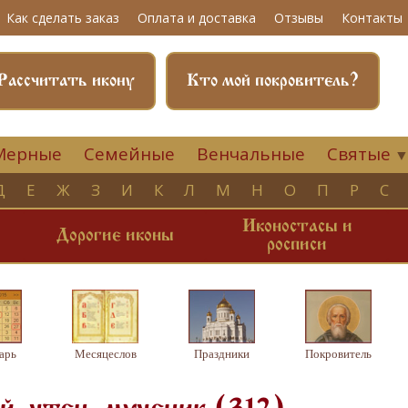
Как сделать заказ
Оплата и доставка
Отзывы
Контакты
Рассчитать икону
Кто мой покровитель?
Мерные
Семейные
Венчальные
Святые
Д
Е
Ж
З
И
К
Л
М
Н
О
П
Р
С
Иконостасы и
и
Дорогие иконы
росписи
арь
Месяцеслов
Праздники
Покровитель