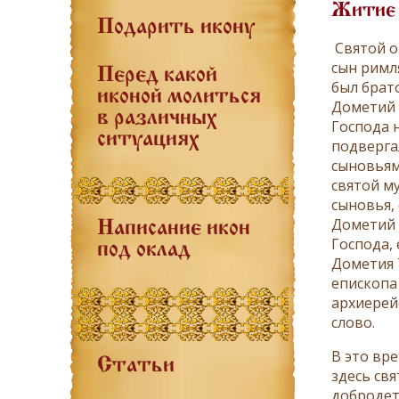
Житие
Подарить икону
Святой о
сын римл
Перед какой
был брат
иконой молиться
Дометий 
в различных
Господа н
ситуациях
подверга
сыновьям
святой м
сыновья,
Дометий 
Написание икон
Господа,
под оклад
Дометия 
епископа
архиерей
слово.
В это вр
Статьи
здесь св
добродет