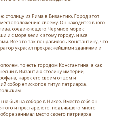
ю столицу из Рима в Византию. Город этот
у местоположению своему. Он находится в юго-
олива, соединяющего Чермное море с
и с моря вели к этому городу, и вся
и. Всё это так понравилось Константину, что
ератор украсил прекраснейшими зданиями и
ополем, то есть городом Константина, а как
несши в Византию столицу империи,
рофана, нарек его своим отцом и
кий собор епископов титул патриарха.
польским.
не был на соборе в Никее. Вместо себя он
вятого и престарелого, подъявшего много
соборе занимал место своего патриарха