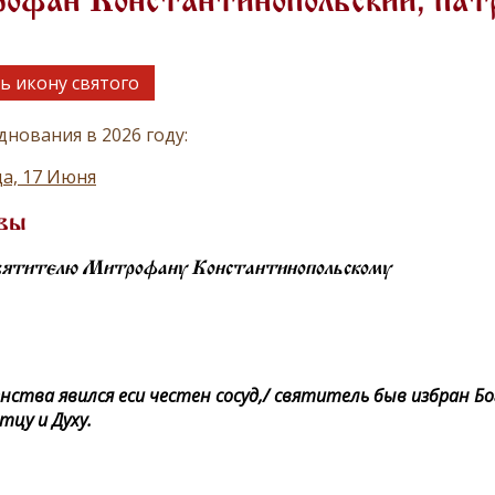
фан Константинопольский, патр
ь икону святого
днования в 2026 году:
а, 17 Июня
вы
вятителю Митрофану Константинопольскому
ства явился еси честен сосуд,/ святитель быв избран Богу
тцу и Духу.