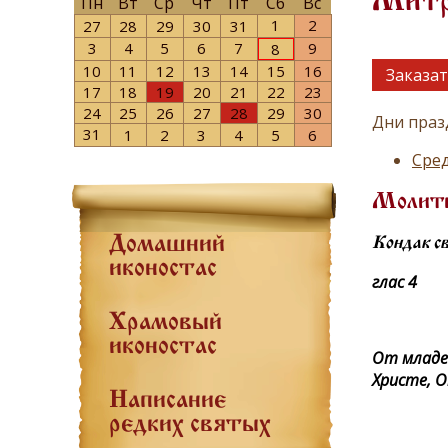
Митро
Пн
Вт
Ср
Чт
Пт
Сб
Вс
1
2
27
28
29
30
31
3
4
5
6
7
9
8
10
11
12
13
14
15
16
Заказат
17
18
19
20
21
22
23
24
25
26
27
28
29
30
Дни праз
31
1
2
3
4
5
6
Сред
Молит
Домашний
Кондак с
иконостас
глас 4
Храмовый
иконостас
От младен
Христе, О
Написание
редких святых