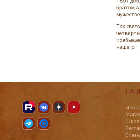
- Вот доб
братом Ал
мужестве
Так свято
четверты
пребывае
нашего;
НАШ
Икона
Магаз
Школ
Реста
Стат