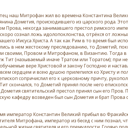
тец наш Митрофан жил во времена Константина Велико
янина Дометия, происходившего из царского рода. Эт
ом Прова, некогда занимавшего престол римского импе
скоро сознал ложь идолопоклонства, отрёкся от ложных
ашего Иисуса Христа. А так как Рим в то время был исп
лись в нем жестокому преследованию, то Дометий, пок
и своими, Провом и Митрофаном, в Византию. Тогда в
уж Тит (называемый иначе Тратом или Торатом); при не
 обучаемые вере Христовой и закону Господню и настав
всем сердцем и всею душою прилепился ко Христу и по
 епископ сопричислил его к церковному причту, рукопо
Тит скончался, то Дометий принял после него епископск
 Дометия святительский престол принял сын его Пров. 
скую кафедру возведен был сын Дометия и брат Прова 
емя император Константин Великий прибыл во Фракийск
ятителя Митрофана, император из бесед с ним познал, ч
ельной жизни святителя и его премудрости. Горячо пол