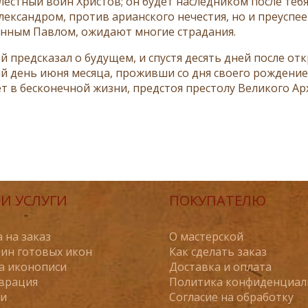
лестный воин Христов; он будет наследником после тебя
ександром, против арианского нечестия, но и преуспеет 
нным Павлом, ожидают многие страдания.
й предсказал о будущем, и спустя десять дней после от
й день июня месяца, проживши со дня своего рождение 
т в бесконечной жизни, предстоя престолу Великого Ар
И УСЛУГИ
ПОКУПАТЕЛЮ
 на заказ
О мастерской
ин готовых икон
Как сделать заказ
а иконописи
Доставка и оплата
врация
Политика конфиденциал
ьи
Согласие на обработку