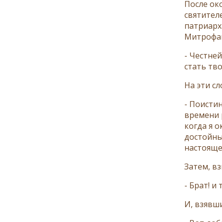
После ок
святител
патриарх
Митрофан
- Честней
стать тв
На эти с
- Поисти
времени р
когда я 
достойны
настояще
Затем, вз
- Брат! и
И, взявши