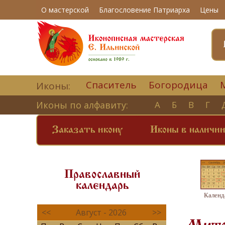
О мастерской
Благословение Патриарха
Цены
Спаситель
Богородица
Иконы:
Иконы по алфавиту:
А
Б
В
Г
Заказать икону
Иконы в наличи
Православный
календарь
Календ
<<
Август - 2026
>>