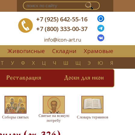
+7 (925) 642-55-16
+7 (800) 333-00-37
info@icon-art.ru
Живописные
Складни
Храмовые
▼
Т
У
Ф
Х
Ц
Ч
Ш
Щ
Э
Ю
Я
Реставрация
Доски для икон
Святые на всякую
Соборы святых
Словарь терминов
потребу