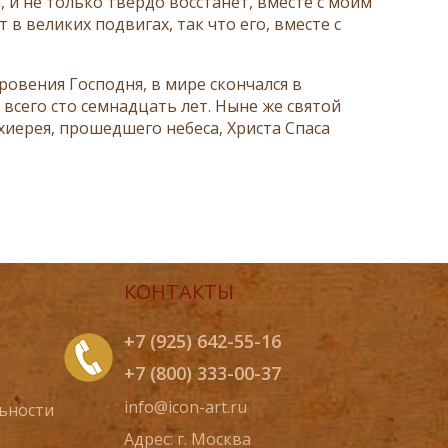
, и не только твёрдо восстанет, вместе с моим
в великих подвигах, так что его, вместе с
кровения Господня, в мире скончался в
всего сто семнадцать лет. Ныне же святой
хиерея, прошедшего небеса, Христа Спаса
КОНТАКТЫ
+7 (925) 642-55-16
+7 (800) 333-00-37
info@icon-art.ru
ьности
Адрес: г. Москва