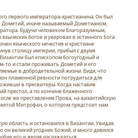
го первого императора-христианина. Он был
от Дометий, иначе называемый Дометианом,
ратора. Будучи человеком благоразумным,
 языческих богов и уверовал в истинного Бога
олнен языческого нечестия и христиане
инув столицу империи, прибыл с двумя
 Византии был епископом богоугодный и
м-то и стали проживать Дометий и его
ляемые в добродетельной жизни. Видя, что
лон пламенной ревности потрудиться для
ложивши в пресвитеры. Когда наставив
ий престол, а по кончине блаженного
После же преставления Прова, на византийскую
святой Митрофан, о котором предстоит нам
ую область и остановился в Византии. Увидав
то он великий угодник Божий, и много дивился
юбив его и желая наслаждаться