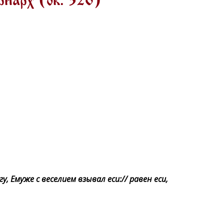
иарх (ок. 326)
, Емуже с веселием взывал еси:// равен еси,