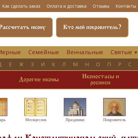
Как сделать заказ
Оплата и доставка
Отзывы
Контакты
Рассчитать икону
Кто мой покровитель?
Мерные
Семейные
Венчальные
Святые
Д
Е
Ж
З
И
К
Л
М
Н
О
П
Р
С
Иконостасы и
и
Дорогие иконы
росписи
арь
Месяцеслов
Праздники
Покровитель