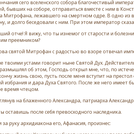
ончания сего вселенского собора благочестивый импера
ей, бывших на соборе, отправиться вместе с ним в Кон
а Митрофана, лежавшего на смертном одре. В одно из 
у, и долго беседовали с ним. При этом император сказа
ший отче! Я вижу, что ты изнемог от старости и болезни
оим преемником?
лова святой Митрофан с радостью во взоре отвечал имп
не твоими устами говорит ныне Святой Дух. Действитель
азмышлял об этом, Господь открыл мне, что, по истечен
окончу жизнь свою, пусть после меня вступит на престо
й избрания и дара Духа Святого. После же него имеет 
е время чтецом.
глянув на блаженного Александра, патриарха Александри
 ты оставишь после себя превосходного наследника.
 за руку архидиакона его, Афанасия, произнес: