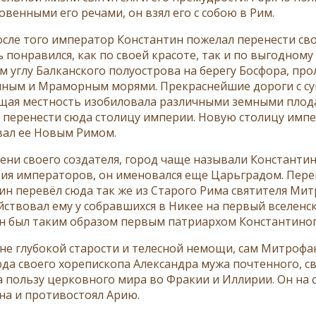
овенными его речами, он взял его с собою в Рим.
осле того император Константин пожелал перенести сво
ь понравился, как по своей красоте, так и по выгодном
м углу Балканского полуострова на берегу Босфора, пр
ным и Мраморным морями. Прекраснейшие дороги с суши 
ая местность изобиловала различными земными плодам
 перенести сюда столицу империи. Новую столицу имп
ал ее Новым Римом.
мени своего создателя, город чаще называли Константин
ия императоров, он именовался еще Царьградом. Пере
ин перевёл сюда так же из Старого Рима святителя Мит
йствовал ему у собравшихся в Никее на первый вселенс
 был таким образом первым патриархом Константино
не глубокой старости и телесной немощи, сам Митрофан 
юда своего хорепископа Александра мужа почтенного, с
а пользу церковного мира во Фракии и Иллирии. Он на 
а и противостоял Арию.