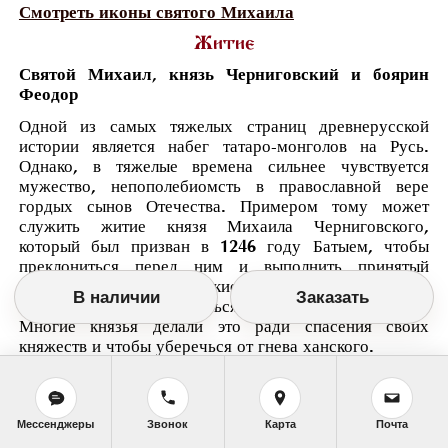
Смотреть иконы святого Михаила
Житие
Святой Михаил, князь Черниговский и боярин
Феодор
Одной из самых тяжелых страниц древнерусской
истории является набег татаро-монголов на Русь.
Однако, в тяжелые времена сильнее чувствуется
мужество, непополебиомсть в православной вере
гордых сынов Отечества. Примером тому может
служить житие князя Михаила Черниговского,
который был призван в 1246 году Батыем, чтобы
преклониться перед ним и выполнить принятый
ритуал.Все князья русские должны были пройти
В наличии
Заказать
сквозь огонь, поклониться солнцу и истуканам.
Многие князья делали это ради спасения своих
княжеств и чтобы уберечься от гнева ханского.
Но Михаил, прибыв в ханские чертоги, отказался
принять такое унижение и с мужеством отвечал
Батыю: Я христианин и не могу кланяться твари и
идолам. Тогда князю предложили выбор либо
Мессенджеры
Звонок
Карта
Почта
поклониться, либо умереть. Однако тот избрал