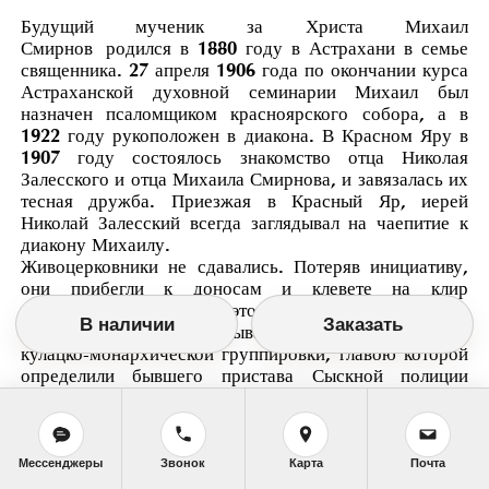
Будущий мученик за Христа Михаил
Смирнов
родился в 1880 году в Астрахани в семье
священника. 27 апреля 1906 года по окончании курса
Астраханской духовной семинарии Михаил был
назначен псаломщиком красноярского собора, а в
1922 году рукоположен в диакона. В Красном Яру в
1907 году состоялось знакомство отца Николая
Залесского и отца Михаила Смирнова, и завязалась их
тесная дружба. Приезжая в Красный Яр, иерей
Николай Залесский всегда заглядывал на чаепитие к
диакону Михаилу.
Живоцерковники не сдавались. Потеряв инициативу,
они прибегли к доносам и клевете на клир
красноярских церквей. В это же время в Красном Яру
В наличии
Заказать
чекисты начали разрабатывать дело против местной
кулацко-монархической группировки, главою которой
определили бывшего пристава Сыскной полиции
Виктора Клюковского, якобы связанного с
высланными на кулацкий поселок Кызыл-Бурун (бугор
в глухой степи) кулаками. Им приписывалось
стремление свергнуть советскую власть и установить
Мессенджеры
Звонок
Карта
Почта
в России прежнее монархическое правление. Все