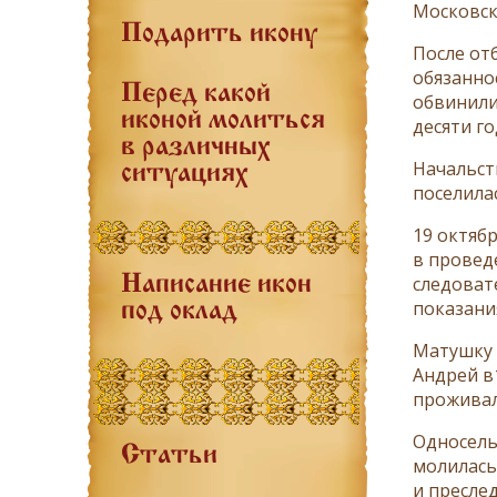
Московск
Подарить икону
После от
обязанно
Перед какой
обвинили
иконой молиться
десяти г
в различных
Начальст
ситуациях
поселила
19 октяб
в провед
следоват
Написание икон
показани
под оклад
Матушку 
Андрей в
проживал
Односель
Статьи
молилась
и пресле