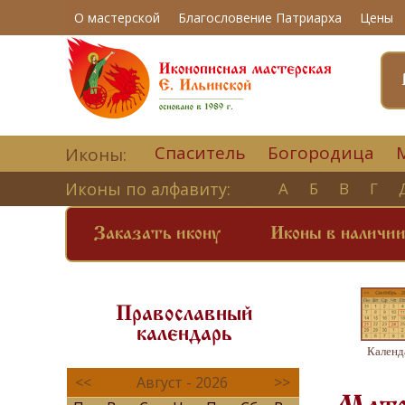
О мастерской
Благословение Патриарха
Цены
Спаситель
Богородица
Иконы:
Иконы по алфавиту:
А
Б
В
Г
Заказать икону
Иконы в наличи
Православный
календарь
Календ
<<
Август - 2026
>>