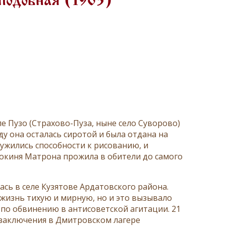
подобная (1963)
ле Пузо (Страхово-Пуза, ныне село Суворово)
ду она осталась сиротой и была отдана на
ужились способности к рисованию, и
нокиня Матрона прожила в обители до самого
сь в селе Кузятове Ардатовского района.
 жизнь тихую и мирную, но и это вызывало
 по обвинению в антисоветской агитации. 21
 заключения в Дмитровском лагере