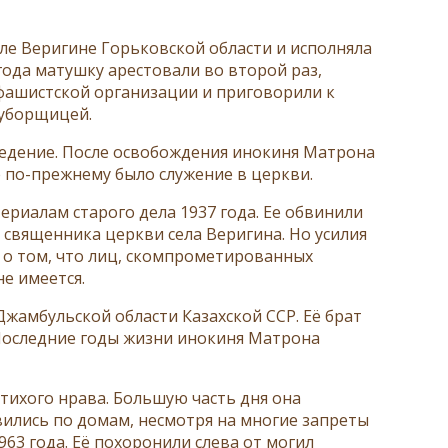
еле Веригине Горьковской области и исполняла
года матушку арестовали во второй раз,
ашистской организации и приговорили к
 уборщицей.
ведение. После освобождения инокиня Матрона
ё по-прежнему было служение в церкви.
ериалам старого дела 1937 года. Ее обвинили
 священника церкви села Веригина. Но усилия
а о том, что лиц, скомпрометированных
не имеется.
Джамбульской области Казахской ССР. Её брат
 Последние годы жизни инокиня Матрона
тихого нрава. Большую часть дня она
вились по домам, несмотря на многие запреты
63 года. Её похоронили слева от могил