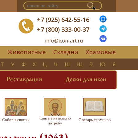
+7 (925) 642-55-16
+7 (800) 333-00-37
info@icon-art.ru
Живописные
Складни
Храмовые
▼
Т
У
Ф
Х
Ц
Ч
Ш
Щ
Э
Ю
Я
Реставрация
Доски для икон
Святые на всякую
Соборы святых
Словарь терминов
потребу