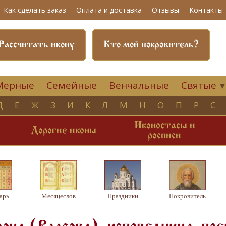
Как сделать заказ
Оплата и доставка
Отзывы
Контакты
Рассчитать икону
Кто мой покровитель?
Мерные
Семейные
Венчальные
Святые
Д
Е
Ж
З
И
К
Л
М
Н
О
П
Р
С
Иконостасы и
и
Дорогие иконы
росписи
арь
Месяцеслов
Праздники
Покровитель