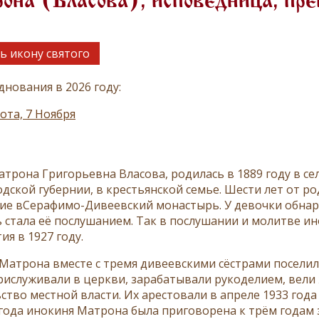
на (Власова), исповедница, пре
ь икону святого
днования в 2026 году:
ота, 7 Ноября
атрона Григорьевна Власова, родилась в 1889 году в се
дской губернии, в крестьянской семье. Шести лет от ро
ие вСерафимо-Дивеевский монастырь. У девочки обнар
 стала её послушанием. Так в послушании и молитве и
ия в 1927 году.
Матрона вместе с тремя дивеевскими сёстрами поселила
рислуживали в церкви, зарабатывали рукоделием, вели
ство местной власти. Их арестовали в апреле 1933 года
 года инокиня Матрона была приговорена к трём годам