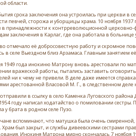
ой области.
бытия срока заключения она устроилась при церкви в с
сти певчей, сторожа и уборщицы храма. 10 ноября 1937 
 в принадлежности к контрреволюционной церковно-ф
одам заключения в Карлаг, где она работала в больнице
во отмечало её добросовестную работу и скромное по
сь в селе Выездном близ Арзамаса. Главным занятием е
ря 1949 года инокиню Матрону вновь арестовали по мат
ении вражеской работы, пытались заставить оговорить
елей ни к чему не привели. В деле даже имеется справк
ями арестованной Власовой М. Г., в следственном деле 
отправили в ссылку в село Каменка Луговского района 
1954 году написал ходатайство о помиловании сестры.
а у брата в родном селе Пузо.
чане вспоминают, что матушка была очень смиренной, 
. Храм был закрыт, и службы дивеевскими сестрами пра
дования. Инокиня Матрона мирно скончалась 7 ноября 19