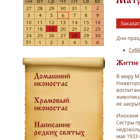
Матро
Пн
Вт
Ср
Чт
Пт
Сб
Вс
1
2
27
28
29
30
31
3
4
5
7
8
9
6
10
11
12
13
14
15
16
Заказат
17
18
19
20
21
22
23
24
25
26
27
28
29
30
Дни праз
31
1
2
3
4
5
6
Субб
Житие
В миру М
Домашний
Нижегоро
иконостас
воспитан
живопись
Храмовый
её закрыт
иконостас
Инокиня 
Сестры п
Написание
недоволь
редких святых
мая 1933