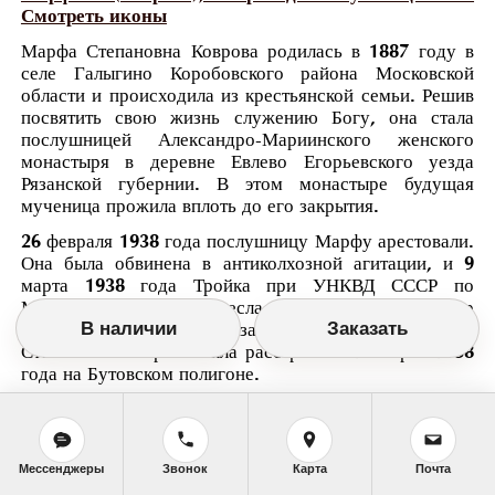
Смотреть иконы
Марфа Степановна Коврова родилась в 1887 году в
селе Галыгино Коробовского района Московской
области и происходила из крестьянской семьи. Решив
посвятить свою жизнь служению Богу, она стала
послушницей Александро-Мариинского женского
монастыря в деревне Евлево Егорьевского уезда
Рязанской губернии. В этом монастыре будущая
мученица прожила вплоть до его закрытия.
26 февраля 1938 года послушницу Марфу арестовали.
Она была обвинена в антиколхозной агитации, и 9
марта 1938 года Тройка при УНКВД СССР по
Московской области вынесла окончательный приговор
В наличии
Заказать
- высшая мера наказания- расстрел. Марфа
Степановна Коврова была расстреляна 16 марта 1938
года на Бутовском полигоне.
Мессенджеры
Звонок
Карта
Почта