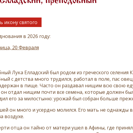
Елладский, преподобный
ь икону святого
днования в 2026 году:
ица, 20 Февраля
ный Лука Елладский был родом из греческого селения К
ный с детства много трудился, работал в поле, пас ове
здержан в пище. Часто он раздавал нищим всю свою еду 
он отдал нищим почти все семена, которые должен был 
дил его за милостыню: урожай был собран больше прежн
ей он много и усердно молился. Его мать не однажды 
на воздухе.
ерти отца он тайно от матери ушел в Афины, где принял