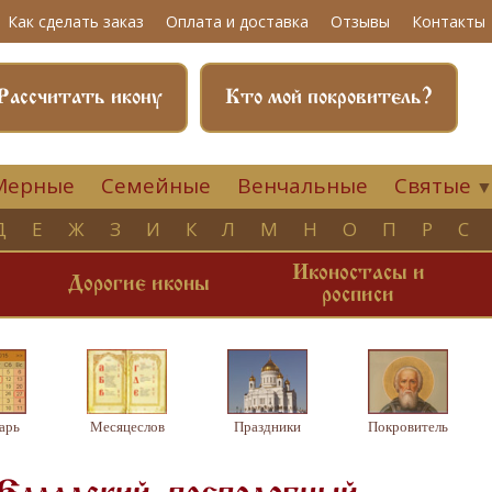
Как сделать заказ
Оплата и доставка
Отзывы
Контакты
Рассчитать икону
Кто мой покровитель?
Мерные
Семейные
Венчальные
Святые
Д
Е
Ж
З
И
К
Л
М
Н
О
П
Р
С
Иконостасы и
и
Дорогие иконы
росписи
арь
Месяцеслов
Праздники
Покровитель