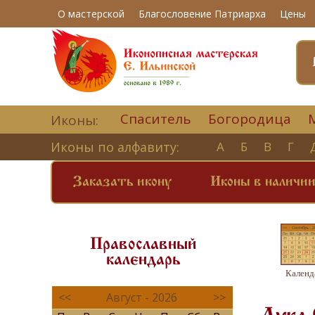
О мастерской
Благословение Патриарха
Цены
Спаситель
Богородица
Иконы:
Иконы по алфавиту:
А
Б
В
Г
Заказать икону
Иконы в наличи
Православный
календарь
Календ
<<
Август - 2026
>>