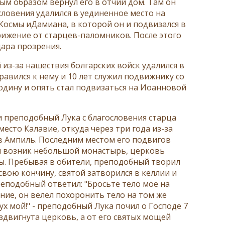
ым образом вернул его в отчий дом. Там он
словения удалился в уединенное место на
 Космы иДамиана, в которой он и подвизался в
рижение от старцев-паломников. После этого
дара прозрения.
из-за нашествия болгарских войск удалился в
равился к нему и 10 лет служил подвижнику со
одину и опять стал подвизаться на Иоанновой
и преподобный Лука с благословения старца
есто Калавие, откуда через три года из-за
в Ампиль. Последним местом его подвигов
, и возник небольшой монастырь, церковь
ы. Пребывая в обители, преподобный творил
свою кончину, святой затворился в келлии и
преподобный ответил: "Бросьте тело мое на
ние, он велел похоронить тело на том же
дух мой!" - преподобный Лука почил о Господе 7
оздвигнута церковь, а от его святых мощей