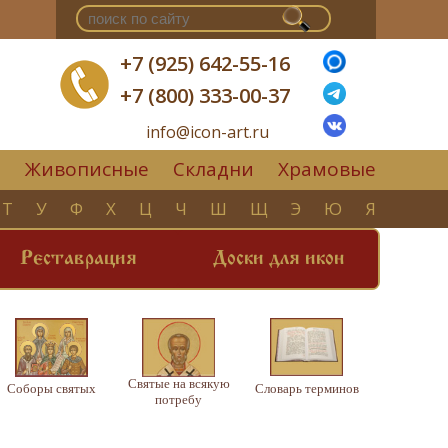
+7 (925) 642-55-16
+7 (800) 333-00-37
info@icon-art.ru
Живописные
Складни
Храмовые
▼
Т
У
Ф
Х
Ц
Ч
Ш
Щ
Э
Ю
Я
Реставрация
Доски для икон
Святые на всякую
Соборы святых
Словарь терминов
потребу