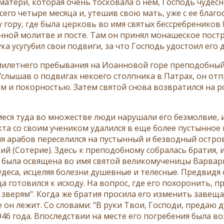
матери, которая очень тосковала о нем, Господь чудесн
сего четыре месяца и, утешив свою мать, уже с ее благо
 гору, где была церковь во имя святых бессребреников
нной молитве и посте. Там он принял монашеское пост
ка усугубил свои подвиги, за что Господь удостоил его 
милетнего пребывания на Иоанновой горе преподобный 
Услышав о подвигах некоего столпника в Патрах, он отп
м и покорностью. Затем святой снова возвратился на р
еся туда во множестве люди нарушали его безмолвие, 
та со своим учеником удалился в еще более пустынное м
я арабов переселился на пустынный и безводный остро
рий (Сотерие). Здесь к преподобному собралась братия
 была освящена во имя святой великомученицы Варвар
удеса, исцеляя болезни душевные и телесные. Предвидя 
а готовился к исходу. На вопрос, где его похоронить, 
 зверям". Когда же братия просила его изменить завеща
е он лежит. Со словами: "В руки Твои, Господи, предаю 
946 года. Впоследствии на месте его погребения была в