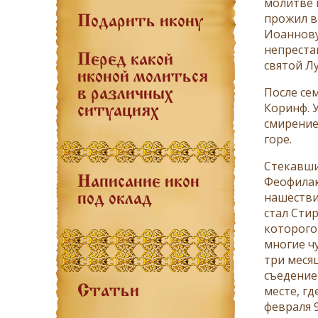
молитве 
прожил в
Подарить икону
Иоаннову
непреста
Перед какой
святой Лу
иконой молиться
После се
в различных
Коринф. 
ситуациях
смирение
горе.
Стекавши
Феофилак
Написание икон
нашестви
под оклад
стал Сти
которого
многие ч
три месяц
съедение
месте, гд
Статьи
февраля 