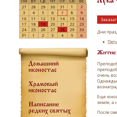
Лука 
Пн
Вт
Ср
Чт
Пт
Сб
Вс
1
2
27
28
29
30
31
3
4
5
6
8
9
7
10
11
12
13
14
15
16
Заказат
17
18
19
20
21
22
23
24
25
26
27
28
29
30
Дни праз
31
1
2
3
4
5
6
Пятн
Житие
Преподоб
Домашний
преподоб
иконостас
очень во
Однажды 
Храмовый
вознагра
иконостас
Еще юнош
земле, а 
Написание
редких святых
После см