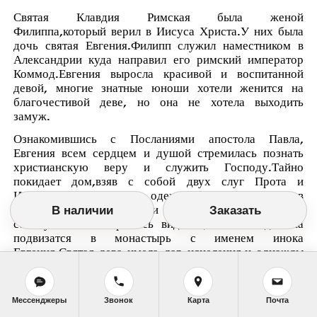
Святая Клавдия Римская была женой
Филиппа,который верил в Иисуса Христа.У них была
дочь святая Евгения.Филипп служил наместником в
Александрии куда направил его римский император
Коммод.Евгения выросла красивой и воспитанной
девой, многие знатные юноши хотели женится на
благочестивой деве, но она не хотела выходить
замуж.
Ознакомившись с Посланиями апостола Павла,
Евгения всем сердцем и душой стремилась познать
христианскую веру и служить Господу.Тайно
покидает дом,взяв с собой двух слуг Прота и
Иакинфа.Одев мужскую одежду, она направилась в
мужской монастырь, где и приняла крещение вместе
В наличии
Заказать
со слугами.Ей открылось видение, что она должна
подвизатся в монастырь с именем инока
Евгения.Святая дева имела дар исцеления,и однажды
к ней пришла знатная дама Мелания.Мелании
понравился инок, и она возжелала его,на что
получила отказ.В отмеску Мелания сказала, что икон
Мессенджеры
Звонок
Карта
Почта
пытался ее изнасиловать, и тогда святую Евгению