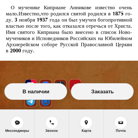
О мученике Киприане Анникове известно очень
мало.Известно,что родился святой ро­дил­ся в 1875 го­
ду. 3 но­яб­ря 1937 го­да он был уму­чен бо­го­про­тив­ной
вла­стью по­сле то­го, как от­ка­зал­ся от­речь­ся от Хри­ста.
Имя свя­то­го Ки­при­а­на бы­ло вне­се­но в спи­сок Но­во­
му­че­ни­ков и Ис­по­вед­ни­ков Рос­сий­ских на Юби­лей­ном
Ар­хи­ерей­ском со­бо­ре Рус­ской Пра­во­слав­ной Церк­ви
в 2000 го­ду.
В наличии
Заказать
НАШИ УСЛУГИ
Мессенджеры
Звонок
Карта
Почта
Икона на заказ