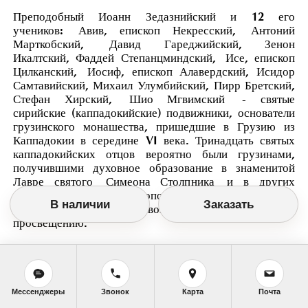
Преподобный Иоанн Зедазнийский и 12 его
учеников: Авив, епископ Некресский, Антоний
Марткобский, Давид Гареджийский, Зенон
Икалтский, Фаддей Степанцминдский, Исе, епископ
Цилканский, Иосиф, епископ Алавердский, Исидор
Самтавийский, Михаил Улумбийский, Пирр Бретский,
Стефан Хирский, Шио Мгвимский - святые
сирийские (каппадокийские) подвижники, основатели
грузинского монашества, пришедшие в Грузию из
Каппадокии в середине VI века. Тринадцать святых
каппадокийских отцов вероятно были грузинами,
получившими духовное образование в знаменитой
Лавре святого Симеона Столпника и в других
монастырях Сирии и Месопотамии, с целью вернуться
В наличии
Заказать
на родину и содействовать ее христианскому
просвещению.
Святой Иоанн Зедазнийский, глава этих подвижников,
получил духовное образование в Антиохии. О месте
Мессенджеры
Звонок
Карта
Почта
его рождения и о родителях сведений не сохранилось.
В молодые годы он принял монашество и предался