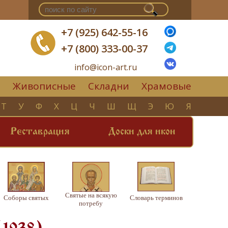
+7 (925) 642-55-16
+7 (800) 333-00-37
info@icon-art.ru
Живописные
Складни
Храмовые
▼
Т
У
Ф
Х
Ц
Ч
Ш
Щ
Э
Ю
Я
Реставрация
Доски для икон
Святые на всякую
Соборы святых
Словарь терминов
потребу