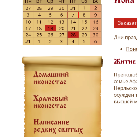
Иона
Пн
Вт
Ср
Чт
Пт
Сб
Вс
1
2
27
28
29
30
31
3
4
5
6
8
9
7
10
11
12
13
14
15
16
Заказат
17
18
19
20
21
22
23
24
25
26
27
28
29
30
Дни праз
31
1
2
3
4
5
6
Поне
Житие
Преподоб
Домашний
семье Аф
иконостас
Нерльско
осужден 
Храмовый
высшей м
иконостас
Написание
редких святых