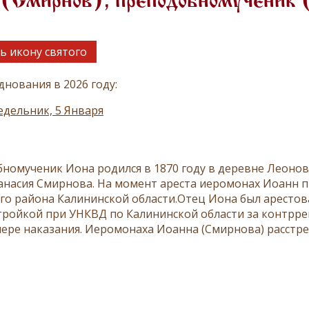
 (Смирнов), преподобномученик 
ь икону святого
днования в 2026 году:
дельник, 5 Января
номученик Иона родился в 1870 году в деревне Леонов
анасия Смирнова. На момент ареста иеромонах Иоанн 
го района Калининской области.Отец Иона был арестован
тройкой при УНКВД по Калининской области за контрр
ере наказания. Иеромонаха Иоанна (Смирнова) расстрел