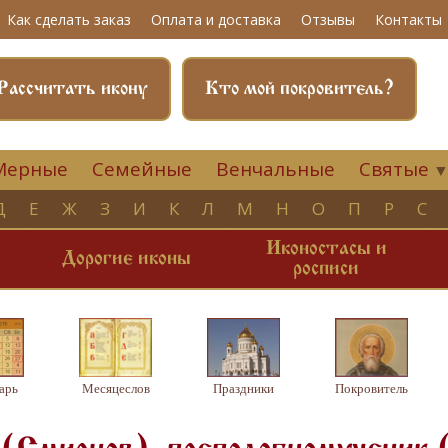
Как сделать заказ
Оплата и доставка
Отзывы
Контакты
Рассчитать икону
Кто мой покровитель?
Мерные
Семейные
Венчальные
Святые
Д
Е
Ж
З
И
К
Л
М
Н
О
П
Р
С
Иконостасы и
и
Дорогие иконы
росписи
арь
Месяцеслов
Праздники
Покровитель