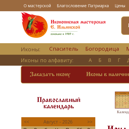
О мастерской
Благословение Патриарха
Цены
Спаситель
Богородица
Иконы:
Иконы по алфавиту:
А
Б
В
Г
Заказать икону
Иконы в наличи
Православный
календарь
Календ
<<
Август - 2026
>>