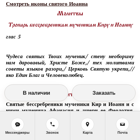
Смотреть иконы святого Иоанна
Молитвы
Тропарь бессребреникам мученикам Киру и Иоанну
глас 5
Чудеса святых Твоих мученик/ стену необориму
нам даровавый, Христе Боже,/ тех молитвами
советы языков разори,/ Церковь Святую укрепи,//
яко Един Благ и Человеколюбец.
В наличии
Заказать
Житие
Святые бессребреники мученики Кир и Иоанн и с
ними мученица Афанасия и дщери ее Феодотия,
Феоктиста и Евдоксия (311 г.)
Святой Кир жил в Александрии в начале IV века. Он
был глубоко верующим христианином, проповедовал
Мессенджеры
Звонок
Карта
Почта
Евангелие и прославился тем, что безвозмездно