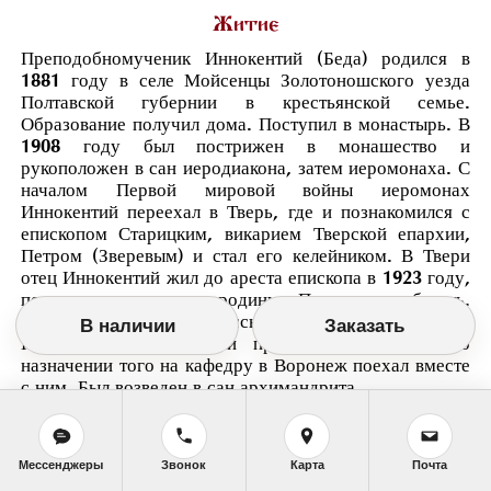
Житие
Преподобномученик Иннокентий (Беда) родился в
1881 году в селе Мойсенцы Золотоношского уезда
Полтавской губернии в крестьянской семье.
Образование получил дома. Поступил в монастырь. В
1908 году был пострижен в монашество и
рукоположен в сан иеродиакона, затем иеромонаха. С
началом Первой мировой войны иеромонах
Иннокентий переехал в Тверь, где и познакомился с
епископом Старицким, викарием Тверской епархии,
Петром (Зверевым) и стал его келейником. В Твери
отец Иннокентий жил до ареста епископа в 1923 году,
после чего он уехал на родину в Полтавскую область.
После возвращения из ссылки в Москву епископа
В наличии
Заказать
Петра отец Иннокентий приехал к нему, а по
назначении того на кафедру в Воронеж поехал вместе
с ним. Был возведен в сан архимандрита.
Он был арестован по делу владыки 17 декабря 1926
года Воронежским ОГПУ и приговорен к трем годам
заключения в концлагерь на Соловках. Из заключения
Мессенджеры
Звонок
Карта
Почта
архимандрит Иннокентий писал: Мы по милости