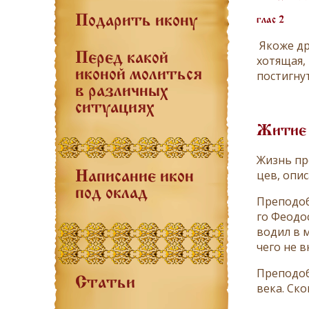
Подарить икону
глас 2
Якоже др
Перед какой
хотящая, 
иконой молиться
постигну
в различных
ситуациях
Житие
Жизнь пре­
цев, опи­с
Написание икон
под оклад
Пре­по­доб
го Фе­о­до
во­дил в м
че­го не в
Пре­по­доб
Статьи
ве­ка. Ско