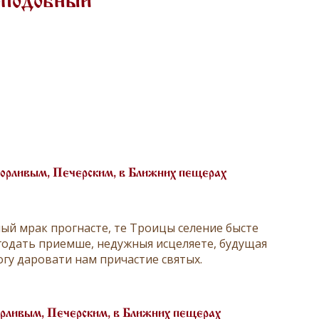
еподобный
орливым, Печерским, в Ближних пещерах
ый мрак прогнасте, те Троицы селение бысте
годать приемше, недужныя исцеляете, будущая
гу даровати нам причастие святых.
рливым, Печерским, в Ближних пещерах