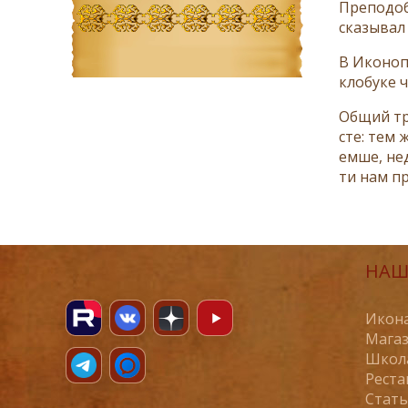
Пре­по­доб
ска­зы­вал
В Ико­но­п
кло­бу­ке 
Об­щий тр
сте: тем ж
ем­ше, нед
ти нам при
НАШ
Икона
Магаз
Школ
Реста
Стат