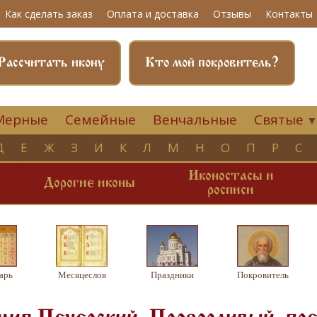
Как сделать заказ
Оплата и доставка
Отзывы
Контакты
Рассчитать икону
Кто мой покровитель?
Мерные
Семейные
Венчальные
Святые
Д
Е
Ж
З
И
К
Л
М
Н
О
П
Р
С
Иконостасы и
и
Дорогие иконы
росписи
арь
Месяцеслов
Праздники
Покровитель