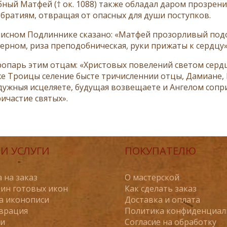
­ный Мат­фей († ок. 1088) так­же об­ла­дал да­ром про­зре­ния
 бра­ти­ям, от­вра­щая от опас­ных для ду­ши по­ступ­ков.
ис­ном Под­лин­ни­ке ска­за­но: «Мат­фей про­зор­ли­вый по­до­
чер­ном, ри­за пре­по­доб­ни­че­ская, ру­ки при­жа­ты к серд­цу»
о­парь этим от­цам: «Хри­сто­вых по­ве­ле­ний све­том серд­
е Тро­и­цы се­ле­ние бысте три­чис­лен­нии от­цы, Да­ми­ане
уж­ныя ис­це­ля­е­те, бу­ду­щая воз­ве­ща­е­те и Ан­ге­лом со­при
­ча­стие свя­тых».
И УСЛУГИ
ПОКУПАТЕЛЮ
 на заказ
О мастерской
ин готовых икон
Как сделать заказ
а иконописи
Доставка и оплата
врация
Политика конфиденциал
ьи
Согласие на обработку