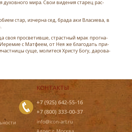
 ду­хов­но­го ми­ра. Свои ви­де­ния ста­рец рас­
би­ем стар, из­чер­на сед, бра­да аки Вла­си­е­ва, в
.
ца своя про­све­тив­ше, страст­ный мрак про­гна­
, Иере­мие с Мат­фе­ем, от Нея же бла­го­дать при­
­част­ни­цы су­ще, мо­ли­те­ся Хри­сту Бо­гу, да­ро­ва­
КОНТАКТЫ
+7 (925) 642-55-16
+7 (800) 333-00-37
info@icon-art.ru
ьности
Адрес: г. Москва