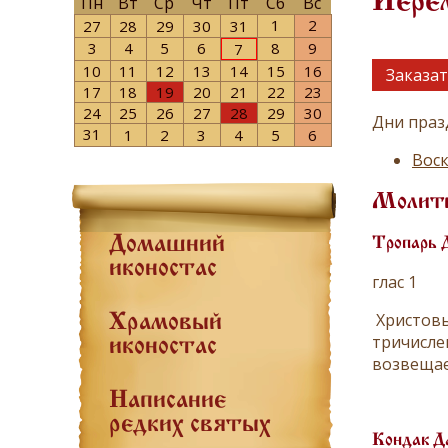
Иерем
Пн
Вт
Ср
Чт
Пт
Сб
Вс
1
2
27
28
29
30
31
3
4
5
6
8
9
7
10
11
12
13
14
15
16
Заказат
17
18
19
20
21
22
23
24
25
26
27
28
29
30
Дни праз
31
1
2
3
4
5
6
Воск
Молит
Домашний
Тропарь 
иконостас
глас 1
Христовы
Храмовый
тричисле
иконостас
возвещае
Написание
редких святых
Кондак Д