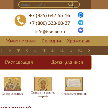
+7 (925) 642-55-16
+7 (800) 333-00-37
info@icon-art.ru
Живописные
Складни
Храмовые
▼
Т
У
Ф
Х
Ц
Ч
Ш
Щ
Э
Ю
Я
Реставрация
Доски для икон
Святые на всякую
Соборы святых
Словарь терминов
потребу