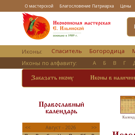
О мастерской
Благословение Патриарха
Цены
Спаситель
Богородица
Иконы:
Иконы по алфавиту:
А
Б
В
Г
Заказать икону
Иконы в наличи
Православный
календарь
Календ
<<
Август - 2026
>>