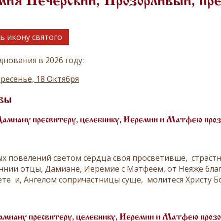
ия Печерский, Прозорливый, пр
ь икону святого
днования в 2026 году:
ресенье, 18 Октября
вы
Дамиану пресвитеру, целебнику, Иеремии и Матфею проз
х повелений светом сердца своя просветивше, страстн
ннии отцы, Дамиане, Иеремие с Матфеем, от Неяже бла
те и, Ангелом сопричастницы суще, молитеся Христу Бо
амиану пресвитеру, целебнику, Иеремии и Матфею прозо