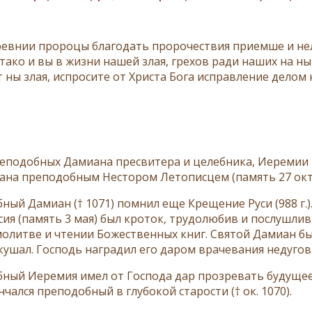
евнии пророцы благодать пророчествия приемше и не
тако и вы в жизни нашей злая, грехов ради наших на ны
т ны злая, испросите от Христа Бога исправление делом
по­доб­ных Да­ми­а­на пре­сви­те­ра и це­леб­ни­ка, Иере­мии
а­на пре­по­доб­ным Несто­ром Ле­то­пис­цем (па­мять 27 ок­т
­ный Да­ми­ан († 1071) пом­нил еще Кре­ще­ние Ру­си (988 г.)
­сия (па­мять 3 мая) был кро­ток, тру­до­лю­бив и по­слуш­ли
о­лит­ве и чте­нии Бо­же­ствен­ных книг. Свя­той Да­ми­ан бы
ку­шал. Гос­подь на­гра­дил его да­ром вра­че­ва­ния неду­гов
­ный Иере­мия имел от Гос­по­да дар про­зре­вать бу­ду­щее 
н­чал­ся пре­по­доб­ный в глу­бо­кой ста­ро­сти († ок. 1070).