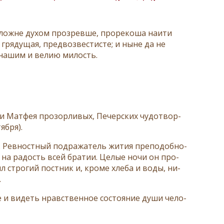
ложне духом прозревше, прорекоша наити
 грядущая, предвозвестисте; и ныне да не
 нашим и велию милость.
 и Мат­фея про­зор­ли­вых, Пе­чер­ских чу­до­твор­
яб­ря).
. Рев­ност­ный под­ра­жа­тель жи­тия пре­по­доб­но­
в на ра­дость всей бра­тии. Це­лые но­чи он про­
л стро­гий пост­ник и, кро­ме хле­ба и во­ды, ни­
.
и ви­деть нрав­ствен­ное со­сто­я­ние ду­ши че­ло­